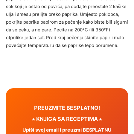
sok koji je ostao od povrća, pa dodajte preostale 2 kašike
ulja i smesu prelijte preko paprika. Umjesto poklopca,
pokrijte paprike papirom za pečenje kako biste bili sigurni
da se peku, a ne pare. Pecite na 200°C (ili 350°F)
otprilike jedan sat. Pred kraj pečenja skinite papir i malo
povećajte temperaturu da se paprike lepo porumene.
PREUZMITE BESPLATNO!
⋆ KNJIGA SA RECEPTIMA ⋆
Upiši svoj email i preuzmi BESPLATNU