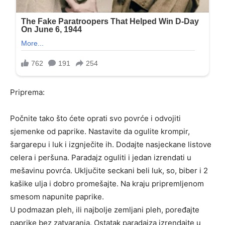
Priprema:
Počnite tako što ćete oprati svo povrće i odvojiti
sjemenke od paprike. Nastavite da ogulite krompir,
šargarepu i luk i izgnječite ih. Dodajte nasjeckane listove
celera i peršuna. Paradajz oguliti i jedan izrendati u
mešavinu povrća. Uključite seckani beli luk, so, biber i 2
kašike ulja i dobro promešajte. Na kraju pripremljenom
smesom napunite paprike.
U podmazan pleh, ili najbolje zemljani pleh, poređajte
paprike bez zatvaranja. Ostatak paradajza izrendajte u