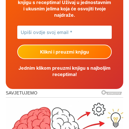
knjigu s receptima! Uživaj u jednostavnim
i ukusnim jelima koja će osvojiti tvoje
najdraže.
Jednim klikom preuzmi knjigu s najboljim
receptima!