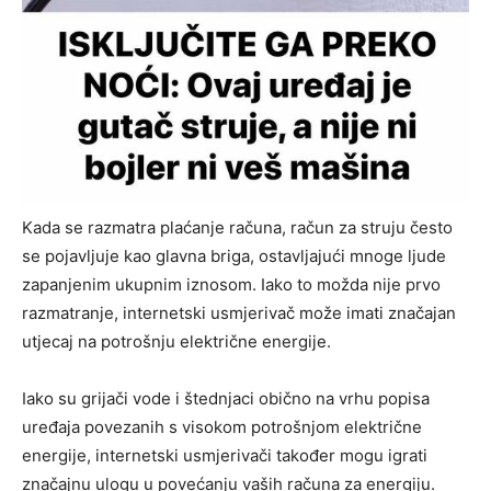
Kada se razmatra plaćanje računa, račun za struju često
se pojavljuje kao glavna briga, ostavljajući mnoge ljude
zapanjenim ukupnim iznosom. Iako to možda nije prvo
razmatranje, internetski usmjerivač može imati značajan
utjecaj na potrošnju električne energije.
Iako su grijači vode i štednjaci obično na vrhu popisa
uređaja povezanih s visokom potrošnjom električne
energije, internetski usmjerivači također mogu igrati
značajnu ulogu u povećanju vaših računa za energiju.