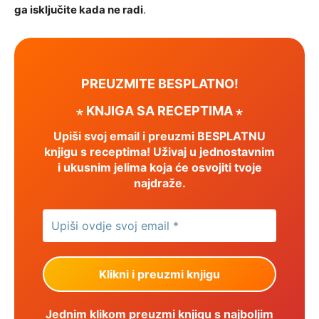
ga isključite kada ne radi
.
PREUZMITE BESPLATNO!
⋆ KNJIGA SA RECEPTIMA ⋆
Upiši svoj email i preuzmi BESPLATNU
knjigu s receptima! Uživaj u jednostavnim
i ukusnim jelima koja će osvojiti tvoje
najdraže.
Jednim klikom preuzmi knjigu s najboljim