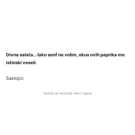
Divna salata… Iako senf ne volim, okus ovih paprika me
istinski veseli.
Sastojci:
Sadržaj se nastavlja nakon oglasa