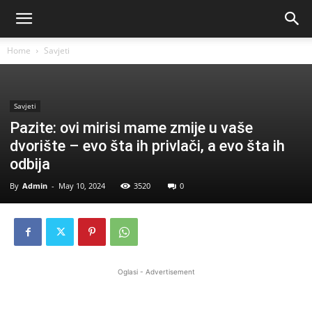
Home
Savjeti
Savjeti
Pazite: ovi mirisi mame zmije u vaše
dvorište – evo šta ih privlači, a evo šta ih
odbija
By
Admin
-
May 10, 2024
3520
0
Oglasi - Advertisement