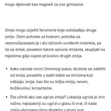
mogu djelovati kao magneti za ove gmizavce.
Zmije mogu osjetiti feromone koje oslobađaju druge
zmije. Osim potrebe za hranom, potreba za
razmnožavanjem je i dio njihovih urođenih instinkta, pa
će se zmije, posebno tokom sezone mrijesta, skupljati na
mjestima gdje osjete prisustvo drugih zmija.
Kako navode izvori Dnevnog avaza, da biste se zaštitili
od zmija, posadite u bašti biljke sa mirisima koji
odbijaju zmije, kao što su biljka zmija, neven,
božikovina i krizanteme.
Šta učiniti ako vas ugrize zmija? Lokacija ugriza je vrlo
važna, najopasniji su ugrizi u glavu ili vrat, ili kada
zmija ubrizgava otrov direktno u krvni sud.