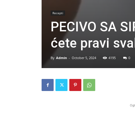
Recepti
PECIVO SA SI
ćete pravi sva
By
Admin
-
October 5, 2024
4195
0
Ogl