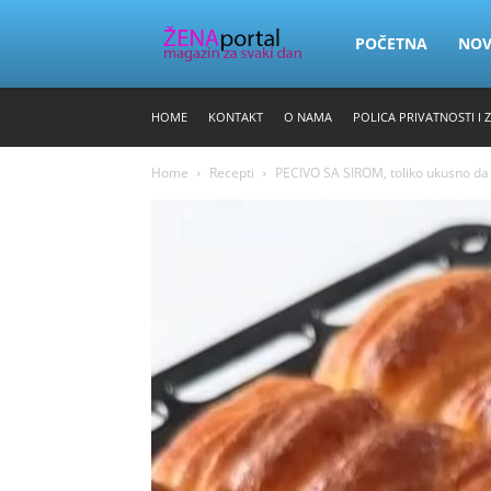
Zena
POČETNA
NO
HOME
KONTAKT
O NAMA
POLICA PRIVATNOSTI I 
Portal
Home
Recepti
PECIVO SA SIROM, toliko ukusno da 