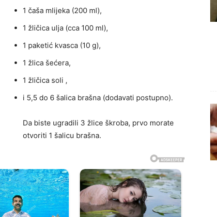
1 čaša mlijeka (200 ml),
1 žličica ulja (cca 100 ml),
1 paketić kvasca (10 g),
1 žlica šećera,
1 žličica soli ,
i 5,5 do 6 šalica brašna (dodavati postupno).
Da biste ugradili 3 žlice škroba, prvo morate
otvoriti 1 šalicu brašna.