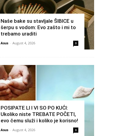
Naše bake su stavljale ŠIBICE u
šerpu s vodom: Evo zašto i mi to
trebamo uraditi
Asus
-
August 4, 2026
0
POSIPATE LI I VI SO PO KUĆI:
Ukoliko niste TREBATE POČETI,
evo čemu služi i koliko je korisno!
Asus
-
August 4, 2026
0