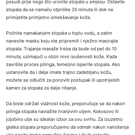
posudi prije nego što uronite stopala u smjesu. Ostavite
stopala da se namaču otprilike 20 minuta ili dok ne
primijetite primjetno omekšavanje kože.
Počnite namakanjem stopala u toplu vodu, a zatim
nanesite masku koju ste pripremili i nježno masirajte
stopala. Trajanje masaže treba da bude od pet do 10
minuta, uzimajući u obzir nivo isušenosti kože. Kada
završite proces pilinga, temeljno isperite stopala. Ako
ustanovite da i dalje imate trajno zadebljanu kožu,
možete se odlučiti za ponoviti postupak ili upotrijebiti
kamen za stopala za dalje ribanje.
Da biste održali vlažnost kože, preporučuje se da nakon
pilinga stopala navlažite hranjivim uljem. Kokosovo ili
jojobino ulje su idealan izbor za ovu svrhu. Za izuzetno
glatka stopala preporučujemo da odmah nakon nanošenja
ulja nosite meke pamučne čarape i da ih ostavite