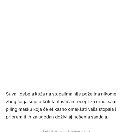
Suva i debela koža na stopalima nije poželjna nikome,
zbog čega smo otkrili fantastičan recept za uradi sam
piling masku koja će efikasno omekšati vaša stopala i
pripremiti ih za ugodan doživljaj nošenja sandala.
Sadržaj se nastavlja nakon oglasa