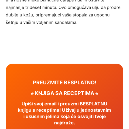
najmanje trideset minuta. Ovo omogućava ulju da prodre
dublje u kožu, pripremajući vaša stopala za ugodnu
šetnju u vašim voljenim sandalama.
PREUZMITE BESPLATNO!
⋆ KNJIGA SA RECEPTIMA ⋆
Upiši svoj email i preuzmi BESPLATNU
knjigu s receptima! Uživaj u jednostavnim
i ukusnim jelima koja će osvojiti tvoje
najdraže.