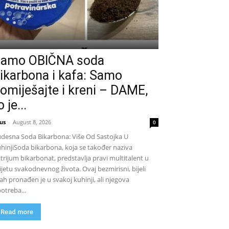
amo OBIČNA soda
ikarbona i kafa: Samo
omiješajte i kreni – DAME,
o je...
us
-
August 8, 2026
0
desna Soda Bikarbona: Više Od Sastojka U
hinjiSoda bikarbona, koja se također naziva
trijum bikarbonat, predstavlja pravi multitalent u
ijetu svakodnevnog života. Ovaj bezmirisni, bijeli
ah pronađen je u svakoj kuhinji, ali njegova
otreba...
Read more