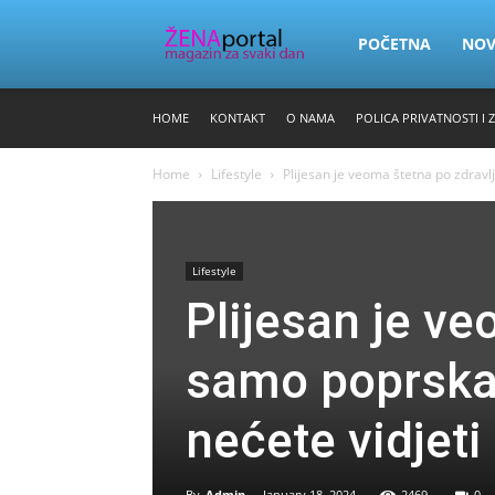
Zena
POČETNA
NO
HOME
KONTAKT
O NAMA
POLICA PRIVATNOSTI I 
Portal
Home
Lifestyle
Plijesan je veoma štetna po zdravlj
Lifestyle
Plijesan je ve
samo poprskajt
nećete vidjet
By
Admin
-
January 18, 2024
2469
0