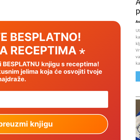
A
p
As
Ut
E BESPLATNO!
ka
kl
SA RECEPTIMA ⋆
Vr
va
ka
mi BESPLATNU knjigu s receptima!
usnim jelima koja će osvojiti tvoje
najdraže.