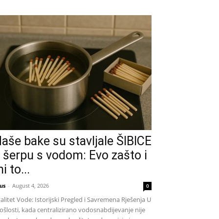
aše bake su stavljale ŠIBICE
 šerpu s vodom: Evo zašto i
i to...
us
-
August 4, 2026
0
alitet Vode: Istorijski Pregled i Savremena Rješenja U
ošlosti, kada centralizirano vodosnabdijevanje nije