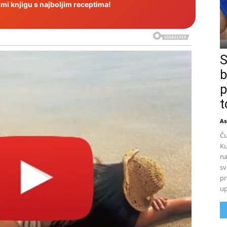
i knjigu s najboljim receptima!
S
b
p
t
As
Ču
Ku
na
sv
pr
up