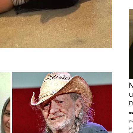
N
u
m
As
Kv
pr