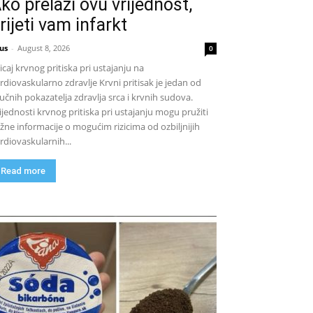
ko prelazi ovu vrijednost,
rijeti vam infarkt
us
-
August 8, 2026
0
icaj krvnog pritiska pri ustajanju na
rdiovaskularno zdravlje Krvni pritisak je jedan od
jučnih pokazatelja zdravlja srca i krvnih sudova.
ijednosti krvnog pritiska pri ustajanju mogu pružiti
žne informacije o mogućim rizicima od ozbiljnijih
rdiovaskularnih...
Read more