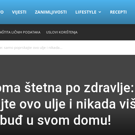
VO
VIJESTI
ZANIMLJIVOSTI
LIFESTYLE
RECEPTI
ZAŠTITA LIČNIH PODATAKA
USLOVI KORIŠTENJA
e: samo poprskajte ovo ulje i nikada...
oma štetna po zdravlje:
e ovo ulje i nikada vi
i buđ u svom domu!