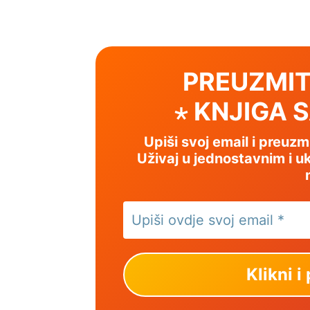
PREUZMIT
⋆ KNJIGA 
Upiši svoj email i preuz
Uživaj u jednostavnim i uk