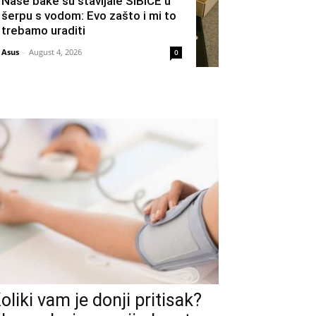
Naše bake su stavljale ŠIBICE u
šerpu s vodom: Evo zašto i mi to
trebamo uraditi
Asus
-
August 4, 2026
0
oliki vam je donji pritisak?