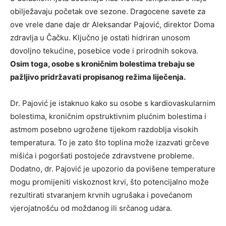
obilježavaju početak ove sezone. Dragocene savete za
ove vrele dane daje dr Aleksandar Pajović, direktor Doma
zdravlja u Čačku. Ključno je ostati hidriran unosom
dovoljno tekućine, posebice vode i prirodnih sokova.
Osim toga, osobe s kroničnim bolestima trebaju se
pažljivo pridržavati propisanog režima liječenja.
Dr. Pajović je istaknuo kako su osobe s kardiovaskularnim
bolestima, kroničnim opstruktivnim plućnim bolestima i
astmom posebno ugrožene tijekom razdoblja visokih
temperatura. To je zato što toplina može izazvati grčeve
mišića i pogoršati postojeće zdravstvene probleme.
Dodatno, dr. Pajović je upozorio da povišene temperature
mogu promijeniti viskoznost krvi, što potencijalno može
rezultirati stvaranjem krvnih ugrušaka i povećanom
vjerojatnošću od moždanog ili srčanog udara.