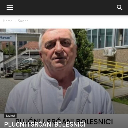
Home
Savjeti
Savjeti
PLUĆNI I SRČANI B0LESNICI