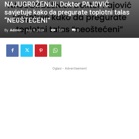
NAJUGR0ŽENIJI: Doktor PAJ0VIĆ
savjetuje kako da pregurate toplotni talas
“NE0ŠTEĆENI”
By
Admin
-
July 9, 2024
1321
0
Oglasi - Advertisement