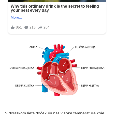
S dolaskom ljeta dočekuju nas visoke temperature koje