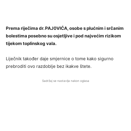
Prema riječima dr. PAJ0VIĆA, osobe s plućnim i srčanim
bolestima posebno su osjetljive i pod najvećim rizikom
tijekom toplinskog vala.
Liječnik također daje smjernice o tome kako sigurno
prebroditi ovo razdoblje bez ikakve štete.
Sadržaj se nastavlja nakon oglasa