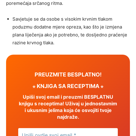
poremećaja srčanog ritma.
Savjetuje se da osobe s visokim krvnim tlakom
poduzmu dodatne mjere opreza, kao što je izmjena
plana liječenja ako je potrebno, te dosljedno praćenje
razine krvnog tlaka.
PREUZMITE BESPLATNO!
⋆ KNJIGA SA RECEPTIMA ⋆
Upiši svoj email i preuzmi BESPLATNU
knjigu s receptima! Uživaj u jednostavnim
i ukusnim jelima koja će osvojiti tvoje
najdraže.