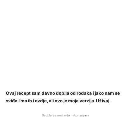
Ovaj recept sam davno dobila od rođaka i jako nam se
sviđa. Ima ih i ovdje, ali ovo je moja verzija. Uživaj..
Sadržaj se nastavlja nakon oglasa