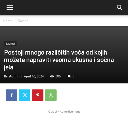
Home
Savjeti
Savjeti
Postoji mnogo različitih voća od kojih
možete napraviti veoma ukusna i sočna
jela
By
Admin
-
April 10, 2024
306
0
Oglasi - Advertisement