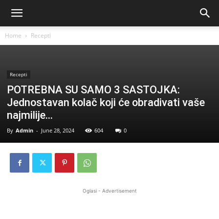
Home
Recepti
Recepti
POTREBNA SU SAMO 3 SASTOJKA:
Jednostavan kolač koji će obradivati vaše
najmilije…
By
Admin
-
June 28, 2024
604
0
Oglasi - Advertisement