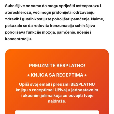
Suhe šljive ne samo da mogu spriječiti osteoporozu i
aterosklerozu, već mogu pridonijeti i održavanju
zdravih i gustih kostiju te poboljšati pamćenje. Naime,
pokazalo se da redovita konzumacija suhih šljiva
poboljšava funkcije mozga, pamćenje, učenje i
koncentraciju.
PREUZMITE BESPLATNO!
⋆ KNJIGA SA RECEPTIMA ⋆
Upiši svoj email i preuzmi BESPLATNU
knjigu s receptima! Uživaj u jednostavnim
i ukusnim jelima koja će osvojiti tvoje
najdraže.