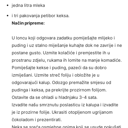
jedna litra mleka
i tri pakovanja petibor keksa.
Način pripreme:
U loncu koji odgovara zadatku pomiješajte mlijeko i
puding i uz stalno miješanje kuhajte dok ne zavrije i ne
postane gusto. Uzmite kolačiće i premjestite ih u
prostranu zdjelu, rukama ih lomite na manje komadiće.
Pomiješajte kekse i puding, pazeći da su dobro
izmiješani. Uzmite streč foliju i obložite je u
odgovarajući kalup. Odozgo premažite smjesu od
pudinga i keksa, pa prekrijte prozirnom folijom.
Ostavite da se ohladi u hladnjaku 3-4 sata.
Izvadite našu smrznutu poslasticu iz kalupa i izvadite
je iz prozirne folije. Ukrasiti otopljenom ugrijanom
čokoladom i prezentirati.
Neka se sreća osmjehne onima koji se usude pokušati.