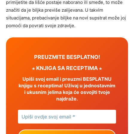
primijetite da lišće postaje naborano ili smeđe, to može
značiti da je biljka previše zalijevana. U takvim
situacijama, prebacivanje biljke na novi supstrat može joj
pomoći da povrati svoje zdravlje.
PREUZMITE BESPLATNO!
⋆ KNJIGA SA RECEPTIMA ⋆
Upiši svoj email i preuzmi BESPLATNU
knjigu s receptima! Uživaj u jednostavnim
i ukusnim jelima koja će osvojiti tvoje
najdraže.