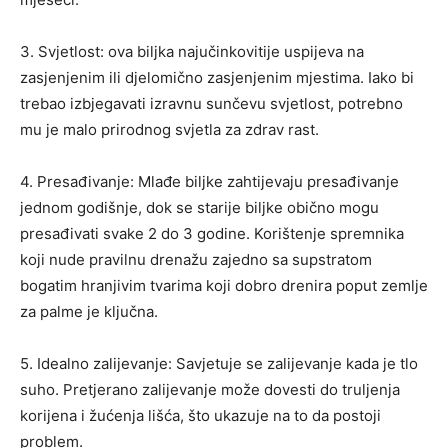
3. Svjetlost: ova biljka najučinkovitije uspijeva na
zasjenjenim ili djelomično zasjenjenim mjestima. Iako bi
trebao izbjegavati izravnu sunčevu svjetlost, potrebno
mu je malo prirodnog svjetla za zdrav rast.
4. Presađivanje: Mlađe biljke zahtijevaju presađivanje
jednom godišnje, dok se starije biljke obično mogu
presađivati ​​svake 2 do 3 godine. Korištenje spremnika
koji nude pravilnu drenažu zajedno sa supstratom
bogatim hranjivim tvarima koji dobro drenira poput zemlje
za palme je ključna.
5. Idealno zalijevanje: Savjetuje se zalijevanje kada je tlo
suho. Pretjerano zalijevanje može dovesti do truljenja
korijena i žućenja lišća, što ukazuje na to da postoji
problem.