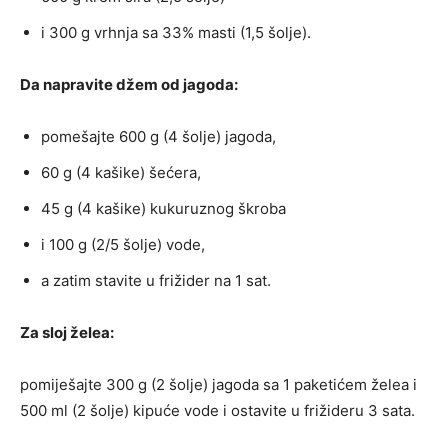
i 300 g vrhnja sa 33% masti (1,5 šolje).
Da napravite džem od jagoda:
pomešajte 600 g (4 šolje) jagoda,
60 g (4 kašike) šećera,
45 g (4 kašike) kukuruznog škroba
i 100 g (2/5 šolje) vode,
a zatim stavite u frižider na 1 sat.
Za sloj želea:
pomiješajte 300 g (2 šolje) jagoda sa 1 paketićem želea i
500 ml (2 šolje) kipuće vode i ostavite u frižideru 3 sata.