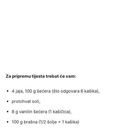
Za pripremu tijesta trebat će vam:
4 jaja, 100 g šećera (što odgovara 6 kašika),
prstohvat soli,
8 g vanilin šećera (1 kašičica),
100 g brašna (1/2 šolje + 1 kašika)