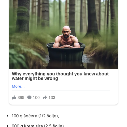
100 g šećera (1/2 šolje),
600 g krem ​​sira (2,5 šolje)