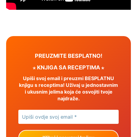
PREUZMITE BESPLATNO!
⋆ KNJIGA SA RECEPTIMA ⋆
Upiši svoj email i preuzmi BESPLATNU
knjigu s receptima! Uživaj u jednostavnim
i ukusnim jelima koja će osvojiti tvoje
najdraže.