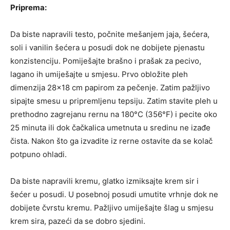
Priprema:
Da biste napravili testo, počnite mešanjem jaja, šećera,
soli i vanilin šećera u posudi dok ne dobijete pjenastu
konzistenciju. Pomiješajte brašno i prašak za pecivo,
lagano ih umiješajte u smjesu. Prvo obložite pleh
dimenzija 28×18 cm papirom za pečenje. Zatim pažljivo
sipajte smesu u pripremljenu tepsiju. Zatim stavite pleh u
prethodno zagrejanu rernu na 180°C (356°F) i pecite oko
25 minuta ili dok čačkalica umetnuta u sredinu ne izađe
čista. Nakon što ga izvadite iz rerne ostavite da se kolač
potpuno ohladi.
Da biste napravili kremu, glatko izmiksajte krem ​​sir i
šećer u posudi. U posebnoj posudi umutite vrhnje dok ne
dobijete čvrstu kremu. Pažljivo umiješajte šlag u smjesu
krem ​​sira, pazeći da se dobro sjedini.