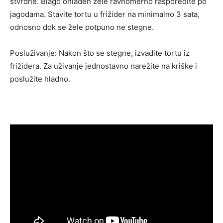
stvrdne. Blago ohlađen žele ravnomerno rasporedite po
jagodama. Stavite tortu u frižider na minimalno 3 sata,
odnosno dok se žele potpuno ne stegne.
Posluživanje: Nakon što se stegne, izvadite tortu iz
frižidera. Za uživanje jednostavno narežite na kriške i
poslužite hladno.