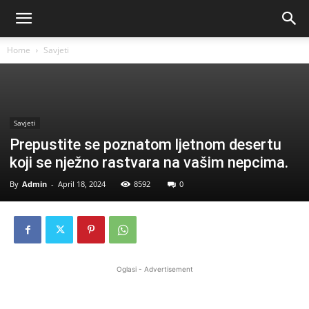
Home
Savjeti
Savjeti
Prepustite se poznatom ljetnom desertu
koji se nježno rastvara na vašim nepcima.
By
Admin
-
April 18, 2024
8592
0
Oglasi - Advertisement