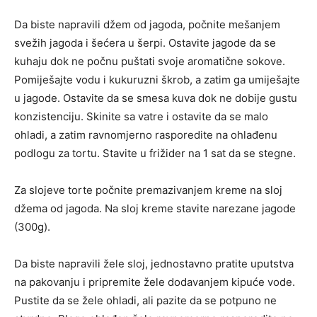
Da biste napravili džem od jagoda, počnite mešanjem
svežih jagoda i šećera u šerpi. Ostavite jagode da se
kuhaju dok ne počnu puštati svoje aromatične sokove.
Pomiješajte vodu i kukuruzni škrob, a zatim ga umiješajte
u jagode. Ostavite da se smesa kuva dok ne dobije gustu
konzistenciju. Skinite sa vatre i ostavite da se malo
ohladi, a zatim ravnomjerno rasporedite na ohlađenu
podlogu za tortu. Stavite u frižider na 1 sat da se stegne.
Za slojeve torte počnite premazivanjem kreme na sloj
džema od jagoda. Na sloj kreme stavite narezane jagode
(300g).
Da biste napravili žele sloj, jednostavno pratite uputstva
na pakovanju i pripremite žele dodavanjem kipuće vode.
Pustite da se žele ohladi, ali pazite da se potpuno ne