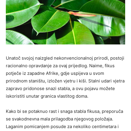
Unatoč svojoj naizgled nekonvencionalnoj prirodi, postoji
racionalno opravdanje za ovaj prijedlog. Naime, fikus
potječe iz zapadne Afrike, gdje uspijeva u svom
prirodnom staništu, izložen vjetru i kiši. Stalni udari vjetra
zapravo pridonose snazi ​​stabla, a ovu pojavu možete
iskoristiti unutar granica vlastitog doma.
Kako bi se potaknuo rast i snaga stabla fikusa, preporuča
se svakodnevna mala prilagodba njegovog položaja.
Laganim pomicanjem posude za nekoliko centimetara i