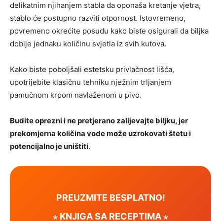
delikatnim njihanjem stabla da oponaša kretanje vjetra,
stablo će postupno razviti otpornost. Istovremeno,
povremeno okrećite posudu kako biste osigurali da biljka
dobije jednaku količinu svjetla iz svih kutova.
Kako biste poboljšali estetsku privlačnost lišća,
upotrijebite klasičnu tehniku ​​nježnim trljanjem
pamučnom krpom navlaženom u pivo.
Budite oprezni i ne pretjerano zalijevajte biljku, jer
prekomjerna količina vode može uzrokovati štetu i
potencijalno je uništiti
.
PREUZMITE BESPLATNO!
⋆ KNJIGA SA RECEPTIMA ⋆