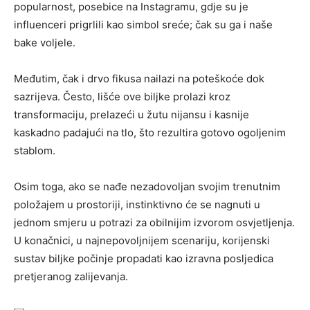
popularnost, posebice na Instagramu, gdje su je
influenceri prigrlili kao simbol sreće; čak su ga i naše
bake voljele.
Međutim, čak i drvo fikusa nailazi na poteškoće dok
sazrijeva. Često, lišće ove biljke prolazi kroz
transformaciju, prelazeći u žutu nijansu i kasnije
kaskadno padajući na tlo, što rezultira gotovo ogoljenim
stablom.
Osim toga, ako se nađe nezadovoljan svojim trenutnim
položajem u prostoriji, instinktivno će se nagnuti u
jednom smjeru u potrazi za obilnijim izvorom osvjetljenja.
U konačnici, u najnepovoljnijem scenariju, korijenski
sustav biljke počinje propadati kao izravna posljedica
pretjeranog zalijevanja.