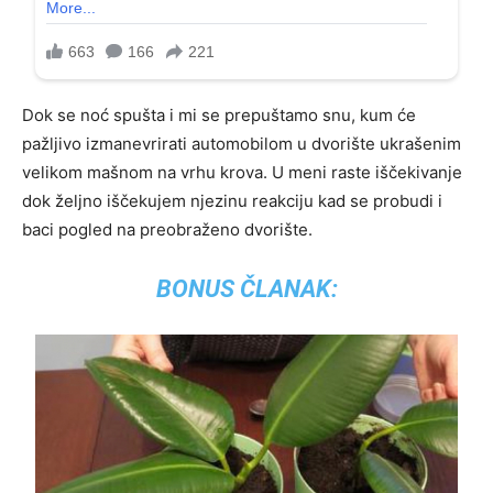
Dok se noć spušta i mi se prepuštamo snu, kum će
pažljivo izmanevrirati automobilom u dvorište ukrašenim
velikom mašnom na vrhu krova. U meni raste iščekivanje
dok željno iščekujem njezinu reakciju kad se probudi i
baci pogled na preobraženo dvorište.
BONUS ČLANAK: