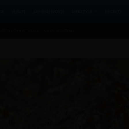
VO
VIJESTI
ZANIMLJIVOSTI
LIFESTYLE
RECEPTI
ZAŠTITA LIČNIH PODATAKA
USLOVI KORIŠTENJA
JU ISP0D KREVETA: Kad čujete ZAŠT0 –...