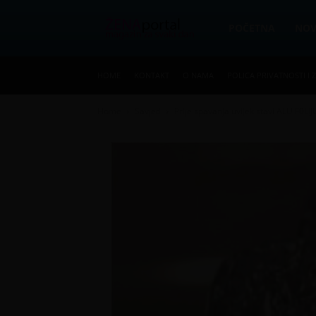
Zena
POČETNA
NO
HOME
KONTAKT
O NAMA
POLICA PRIVATNOSTI I 
Portal
Home
Savjeti
Prije spavanja uvijek stavi ALU F0LI