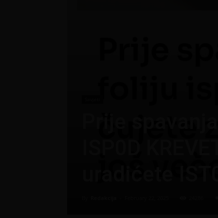
Savjeti
Prije spavanja
ISP0D KREVET
uradićete IST
By
Redakcija
-
February 22, 2025
24286