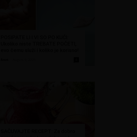
POSIPATE LI I VI SO PO KUĆI:
Ukoliko niste TREBATE POČETI,
evo čemu služi i koliko je korisno!
Asus
-
August 4, 2026
0
SAČUVAJTE RECEPT: Za dobro