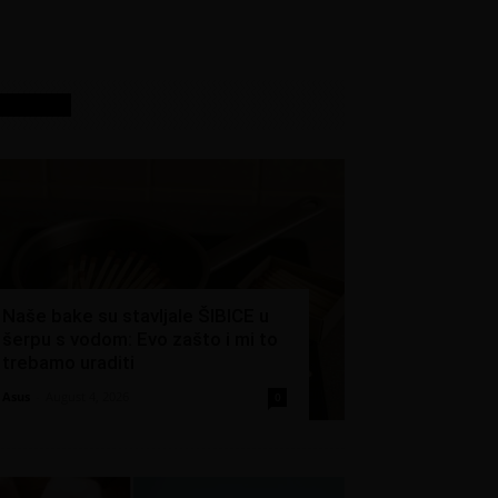
Izdvojeno
Naše bake su stavljale ŠIBICE u
šerpu s vodom: Evo zašto i mi to
trebamo uraditi
Asus
-
August 4, 2026
0