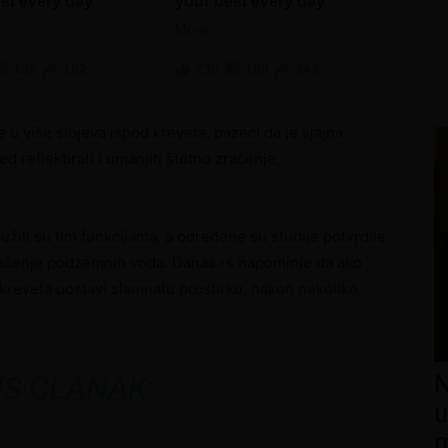
 u više slojeva ispod kreveta, pazeći da je sjajna
 reflektirati i umanjiti štetno zračenje,
užili su tim funkcijama, a određene su studije potvrdile
zračenje podzemnih voda. Danas.rs napominje da ako
kreveta postavi slamnatu prostirku, nakon nekoliko
S ČLANAK:
N
u
m