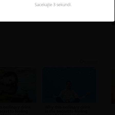
voda, uobičajeni predmet koji se nalazi u
mnogim kuhinjama – aluminijska folija – može
se pokazati korisnim.