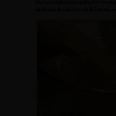
RAZLOG NAŠEG DOSADAŠNJEG NEZNANJA: Đu
sprječava rak, ublažava artritis i smanjuje 