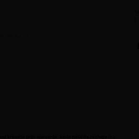
S
asi - Advertisement
ispod kreveta prije spavanja; kada naučite razloge iza