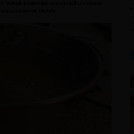
mbir, pripremljen na ovaj način, dokazano
As
razinu kolesterola i šećera.
Kv
pr
bi
is
ra