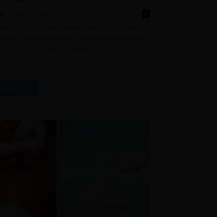
us
-
August 4, 2026
0
alitet Vode: Istorijski Pregled i Savremena Rješenja U
ošlosti, kada centralizirano vodosnabdijevanje nije
lo dostupno kao danas, kvalitet vode zavisio je
ključivo od prirodnih izvora. Ljudi su se suočavali s
znim izazovima u potrazi za...
Read more