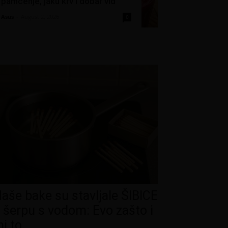
pamćenje, jaku krv i dobar vid
Asus
-
August 2, 2026
0
aše bake su stavljale ŠIBICE
 šerpu s vodom: Evo zašto i
i to...