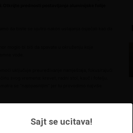
i. Otkrijte prednosti postavljanja aluminijske folije
samo da biste se ujutro nakon ustajanja osjećali kao da
or moglo bi biti da spavate u okruženju koje
zemne vode.
moći uključuje preuređivanje namještaja, fokusirajući
nu svog vremena: krevet, radni stol, kauč i fotelju.
matra se “najopasnijim” jer tu provodimo najviše
U slučajevima kada netko posjeduje malu sobu,
premještanje kreveta možda neće biti izvedivo.
Koje radnje se mogu poduzeti u takvom
scenariju?
Za zaštitu od zračenja podzemnih