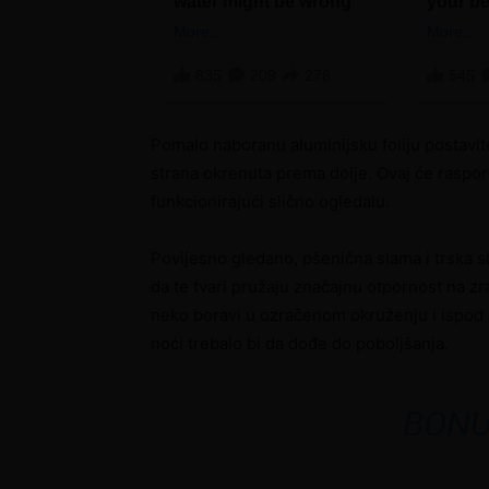
Pomalo naboranu aluminijsku foliju postavite
strana okrenuta prema dolje. Ovaj će raspored
funkcionirajući slično ogledalu.
Povijesno gledano, pšenična slama i trska sl
da te tvari pružaju značajnu otpornost na 
neko boravi u ozračenom okruženju i ispod 
noći trebalo bi da dođe do poboljšanja.
BONU