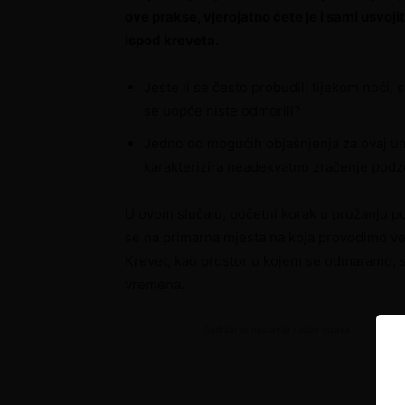
ove prakse, vjerojatno ćete je i sami usvojit
ispod kreveta.
Jeste li se često probudili tijekom noći, 
se uopće niste odmorili?
Jedno od mogućih objašnjenja za ovaj um
karakterizira neadekvatno zračenje pod
U ovom slučaju, početni korak u pružanju po
se na primarna mjesta na koja provodimo veći
Krevet, kao prostor u kojem se odmaramo, s
vremena.
Sadržaj se nastavlja nakon oglasa