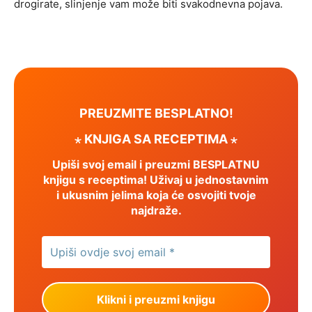
drogirate, slinjenje vam može biti svakodnevna pojava.
PREUZMITE BESPLATNO!
⋆ KNJIGA SA RECEPTIMA ⋆
Upiši svoj email i preuzmi BESPLATNU
knjigu s receptima! Uživaj u jednostavnim
i ukusnim jelima koja će osvojiti tvoje
najdraže.