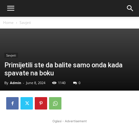
Home
Savjeti
Savjeti
Primijetili ste da balite samo onda kada
spavate na boku
By
Admin
-
June 8, 2024
1140
0
Oglasi - Advertisement