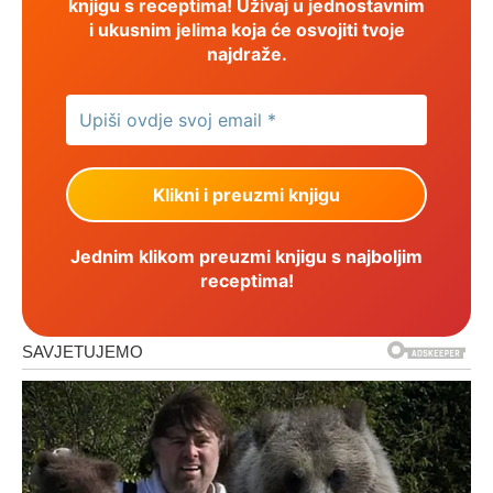
knjigu s receptima! Uživaj u jednostavnim
i ukusnim jelima koja će osvojiti tvoje
najdraže.
Jednim klikom preuzmi knjigu s najboljim
receptima!