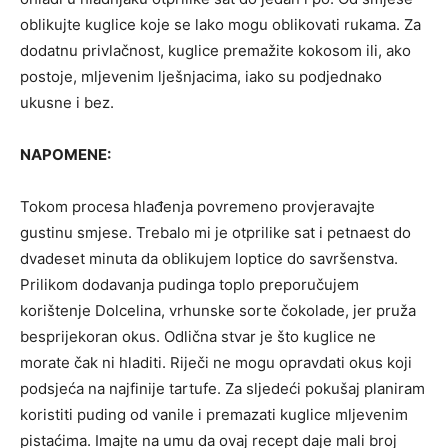
oblikujte kuglice koje se lako mogu oblikovati rukama. Za
dodatnu privlačnost, kuglice premažite kokosom ili, ako
postoje, mljevenim lješnjacima, iako su podjednako
ukusne i bez.
NAPOMENE:
Tokom procesa hlađenja povremeno provjeravajte
gustinu smjese. Trebalo mi je otprilike sat i petnaest do
dvadeset minuta da oblikujem loptice do savršenstva.
Prilikom dodavanja pudinga toplo preporučujem
korištenje Dolcelina, vrhunske sorte čokolade, jer pruža
besprijekoran okus. Odlična stvar je što kuglice ne
morate čak ni hladiti. Riječi ne mogu opravdati okus koji
podsjeća na najfinije tartufe. Za sljedeći pokušaj planiram
koristiti puding od vanile i premazati kuglice mljevenim
pistaćima. Imajte na umu da ovaj recept daje mali broj