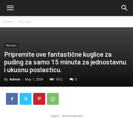
Home
Recepti
Recepti
Pripremite ove fantastične kuglice za
puding za samo 15 minuta za jednostavnu
i ukusnu poslasticu.
By
Admin
-
May 1, 2024
1012
0
Oglasi - Advertisement