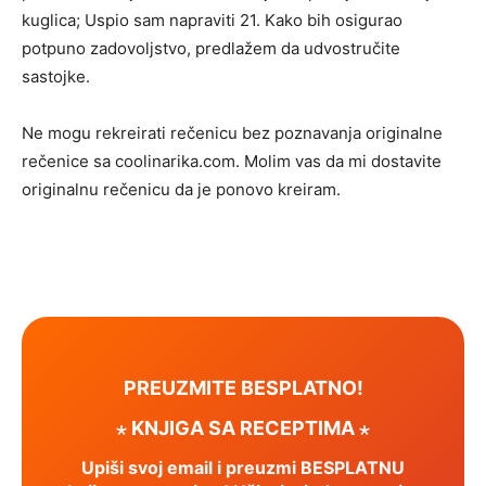
kuglica; Uspio sam napraviti 21. Kako bih osigurao
potpuno zadovoljstvo, predlažem da udvostručite
sastojke.
Ne mogu rekreirati rečenicu bez poznavanja originalne
rečenice sa coolinarika.com. Molim vas da mi dostavite
originalnu rečenicu da je ponovo kreiram.
PREUZMITE BESPLATNO!
⋆ KNJIGA SA RECEPTIMA ⋆
Upiši svoj email i preuzmi BESPLATNU