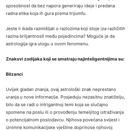
sposobnost da bez napora generiraju ideje i predana
radna etika koja ih gura prema trijumfu.
Jeste li ikada razmišljali o razlozima koji stoje iza različitih
razina briljantnosti među pojedincima? Moguće je da
astrologija igra ulogu u ovom fenomenu.
Znakovi zodijaka koji se smatraju najinteligentnijima su:
Blizanci
Uvijek gladan znanja, ovaj astrološki znak neprestano
uranja u nove informacije. Posjeduju nezasitnu znatiželju,
bilo da se radi o intrigantnoj temi koja se slučajno
spomene na poslu ili o provođenju temeljitog istraživanja
o potencijalnom poslodavcu. Njihova povećana svijest i
iznimne komunikacijske vještine doprinose njihovoj