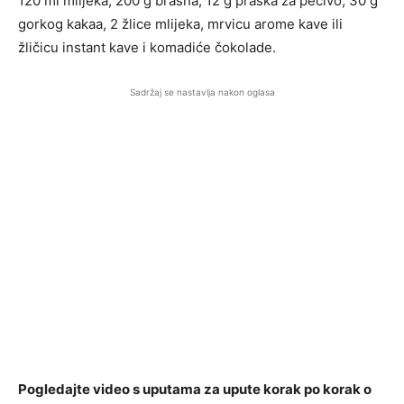
120 ml mlijeka, 200 g brašna, 12 g praška za pecivo, 30 g
gorkog kakaa, 2 žlice mlijeka, mrvicu arome kave ili
žličicu instant kave i komadiće čokolade.
Sadržaj se nastavlja nakon oglasa
Pogledajte video s uputama za upute korak po korak o