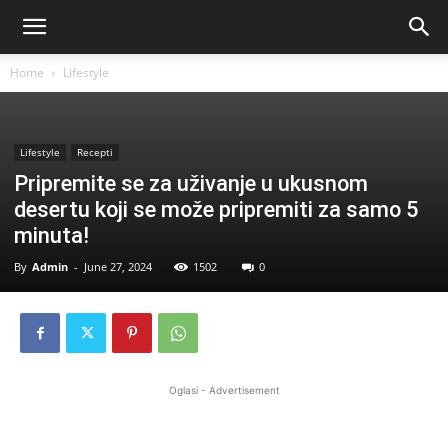
Home
Lifestyle
Lifestyle
Recepti
Pripremite se za uživanje u ukusnom
desertu koji se može pripremiti za samo 5
minuta!
By
Admin
-
June 27, 2024
1502
0
Oglasi - Advertisement