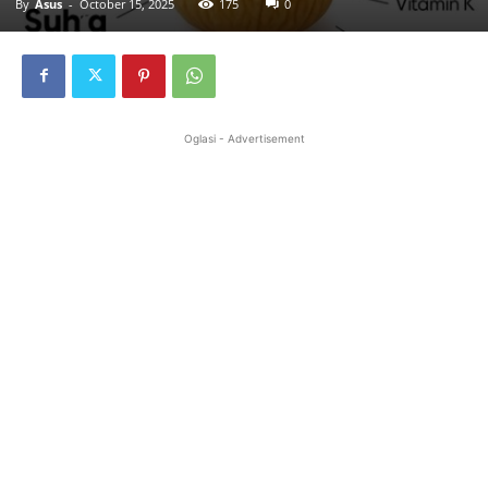
By
Asus
-
October 15, 2025
175
0
Oglasi - Advertisement