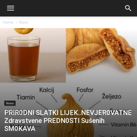
Home
Novo
Novo
PRIR0DNI SLATKI LIJEK..NEVJER0VATNE
Zdravstvene PREDN0STI Sušenih
SM0KAVA