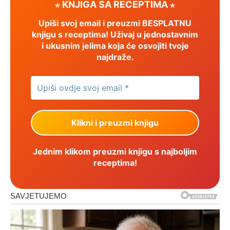
⋆ KNJIGA SA RECEPTIMA ⋆
Upiši svoj email i preuzmi BESPLATNU
knjigu s receptima! Uživaj u jednostavnim
i ukusnim jelima koja će osvojiti tvoje
najdraže.
Jednim klikom preuzmi knjigu s najboljim
receptima!