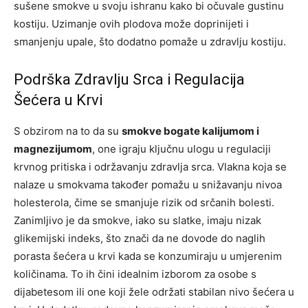
sušene smokve u svoju ishranu kako bi očuvale gustinu
kostiju. Uzimanje ovih plodova može doprinijeti i
smanjenju upale, što dodatno pomaže u zdravlju kostiju.
Podrška Zdravlju Srca i Regulacija
Šećera u Krvi
S obzirom na to da su
smokve bogate kalijumom i
magnezijumom
, one igraju ključnu ulogu u regulaciji
krvnog pritiska i održavanju zdravlja srca. Vlakna koja se
nalaze u smokvama također pomažu u snižavanju nivoa
holesterola, čime se smanjuje rizik od srčanih bolesti.
Zanimljivo je da smokve, iako su slatke, imaju nizak
glikemijski indeks, što znači da ne dovode do naglih
porasta šećera u krvi kada se konzumiraju u umjerenim
količinama. To ih čini idealnim izborom za osobe s
dijabetesom ili one koji žele održati stabilan nivo šećera u