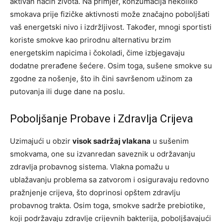
aktivan način života. Na primjer, konzumacija nekoliko
smokava prije fizičke aktivnosti može značajno poboljšati
vaš energetski nivo i izdržljivost. Također, mnogi sportisti
koriste smokve kao prirodnu alternativu brzim
energetskim napicima i čokoladi, čime izbjegavaju
dodatne prerađene šećere. Osim toga, sušene smokve su
zgodne za nošenje, što ih čini savršenom užinom za
putovanja ili duge dane na poslu.
Poboljšanje Probave i Zdravlja Crijeva
Uzimajući u obzir
visok sadržaj vlakana
u sušenim
smokvama, one su izvanredan saveznik u održavanju
zdravlja probavnog sistema. Vlakna pomažu u
ublažavanju problema sa zatvorom i osiguravaju redovno
pražnjenje crijeva, što doprinosi opštem zdravlju
probavnog trakta. Osim toga, smokve sadrže prebiotike,
koji podržavaju zdravlje crijevnih bakterija, poboljšavajući