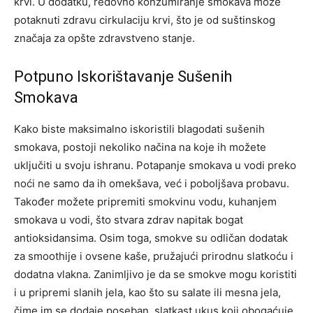
krvi. U dodatku, redovno konzumiranje smokava može
potaknuti zdravu cirkulaciju krvi, što je od suštinskog
značaja za opšte zdravstveno stanje.
Potpuno Iskorištavanje Sušenih
Smokava
Kako biste maksimalno iskoristili blagodati sušenih
smokava, postoji nekoliko načina na koje ih možete
uključiti u svoju ishranu. Potapanje smokava u vodi preko
noći ne samo da ih omekšava, već i poboljšava probavu.
Također možete pripremiti smokvinu vodu, kuhanjem
smokava u vodi, što stvara zdrav napitak bogat
antioksidansima. Osim toga, smokve su odličan dodatak
za smoothije i ovsene kaše, pružajući prirodnu slatkoću i
dodatna vlakna. Zanimljivo je da se smokve mogu koristiti
i u pripremi slanih jela, kao što su salate ili mesna jela,
čime im se dodaje poseban, slatkast ukus koji obogaćuje