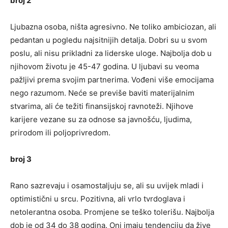
broj 2
Ljubazna osoba, ništa agresivno. Ne toliko ambiciozan, ali
pedantan u pogledu najsitnijih detalja. Dobri su u svom
poslu, ali nisu prikladni za liderske uloge. Najbolja dob u
njihovom životu je 45-47 godina. U ljubavi su veoma
pažljivi prema svojim partnerima. Vođeni više emocijama
nego razumom. Neće se previše baviti materijalnim
stvarima, ali će težiti finansijskoj ravnoteži. Njihove
karijere vezane su za odnose sa javnošću, ljudima,
prirodom ili poljoprivredom.
broj 3
Rano sazrevaju i osamostaljuju se, ali su uvijek mladi i
optimistični u srcu. Pozitivna, ali vrlo tvrdoglava i
netolerantna osoba. Promjene se teško tolerišu. Najbolja
dob je od 34 do 38 godina. Oni imaju tendenciju da žive