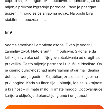
čopora sa jakim egom. Manipulativno u odnosima, ali se
mijenja prilikom izgradnje porodice. Rano je postigao
uspjeh i mnogo se oslanjao na novac. Na poslu bira
stabilnost i pouzdanost.
br.9
Veoma emotivna i emotivna osoba. Živeo je vedar i
zanimljiv život. Netolerantni i impulsivni. Sklona je da
kritikuje sve oko sebe. Njegova očekivanja od drugih su
prevelika. Često mijenja partnere i u duši je idealista. On
je cijenio duhovnost nad materijalnim stvarima. Idealna
dob su srednje godine. Zaljubljen, zna da se zaljubi na
prvi pogled. Kada su finansije u pitanju, ide se iz krajnosti
u krajnost – ili imate malo, ili imate mnogo. Odgovarajuće
karijere uključuju diplomatiju, glumu i umjetnost.