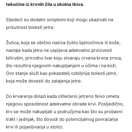
tekućine iz krvnih žila u okolna tkiva.
Sljedeći su dodatni simptomi koji mogu ukazivati ​​na
prisutnost bolesti jetre.
Žutica, koja se obično naziva žutilo bjeloočnice ili kože,
nastaje kada jetra ne uspijeva adekvatno proizvesti
bilirubin, prirodnu tvar koju stvaraju crvena krvna zrnca,
što rezultira njegovim nakupljanjem u očima i na koži.
Ovo stanje služi kao pokazatelj ozbiljnije bolesti jetre,
koja može dovesti do zatajenja jetre.
Do krvarenja dolazi kada oštećeno jetreno tkivo ometa
njegovu sposobnost adekvatne obrade krvi. Posljedično,
krv se može nakupljati u područjima kao što su probavni
trakt i jednjak, što dovodi do potencijalnog povraćanja
krvi ili pojavljivanja u stolici.