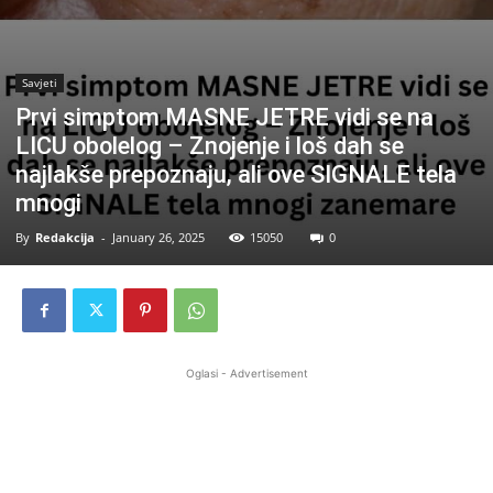
Savjeti
Prvi simptom MASNE JETRE vidi se na
LICU obolelog – Znojenje i loš dah se
najlakše prepoznaju, ali ove SIGNALE tela
mnogi
By
Redakcija
-
January 26, 2025
15050
0
Oglasi - Advertisement