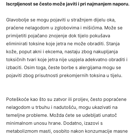
Iscrpljenost se često može javiti i pri najmanjem naporu.
Glavobolje se mogu pojaviti u stražnjem dijelu oka,
praćene nelagodom u zglobovima i mišićima. Može se
primijetiti pojačano znojenje dok tijelo pokušava
eliminirati toksine koje jetra ne može obraditi. Stanja
kože, poput akni i ekcema, nastaju zbog nakupljanja
toksičnih tvari koje jetra nije uspjela adekvatno obraditi i
izbaciti. Osim toga, česte borbe s alergijama mogu se
pojaviti zbog prisutnosti prekomjernih toksina u tijelu.
Poteškoće kao što su zatvor ili proljev, često popraćene
nelagodom u trbuhu i nadutošću, mogu ukazivati ​​na
temeljne probleme. Možda ćete se udebljati unatoč
minimalnom unosu hrane. Dodatno, izazovi s
metabolizmom masti, osobito nakon konzumacije masne