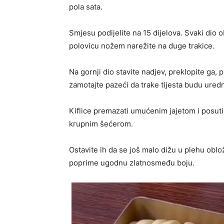
pola sata.
Smjesu podijelite na 15 dijelova. Svaki dio ob
polovicu nožem narežite na duge trakice.
Na gornji dio stavite nadjev, preklopite ga, p
zamotajte pazeći da trake tijesta budu ured
Kiflice premazati umućenim jajetom i posuti
krupnim šećerom.
Ostavite ih da se još malo dižu u plehu ob
poprime ugodnu zlatnosmeđu boju.