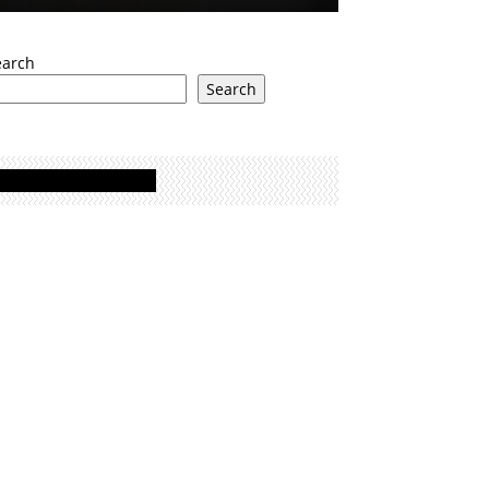
earch
Search
Oglasi - Advertisement