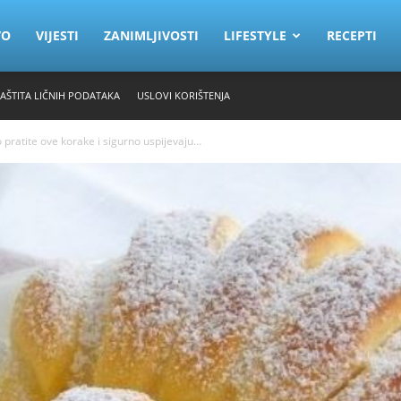
VO
VIJESTI
ZANIMLJIVOSTI
LIFESTYLE
RECEPTI
ZAŠTITA LIČNIH PODATAKA
USLOVI KORIŠTENJA
atite ove korake i sigurno uspijevaju…