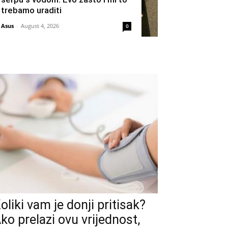
trebamo uraditi
Asus
-
August 4, 2026
0
oliki vam je donji pritisak?
ko prelazi ovu vrijednost,