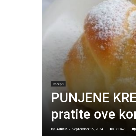
Recepti
PUNJENE KR
pratite ove ko
By
Admin
-
September 15, 2024
71342