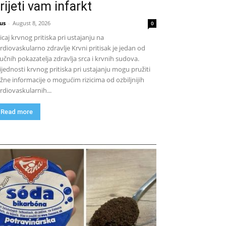
rijeti vam infarkt
us
-
August 8, 2026
0
icaj krvnog pritiska pri ustajanju na
rdiovaskularno zdravlje Krvni pritisak je jedan od
jučnih pokazatelja zdravlja srca i krvnih sudova.
ijednosti krvnog pritiska pri ustajanju mogu pružiti
žne informacije o mogućim rizicima od ozbiljnijih
rdiovaskularnih...
Read more