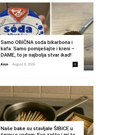
Samo OBIČNA soda bikarbona i
kafa: Samo pomiješajte i kreni –
DAME, to je najbolja stvar ikad!
Asus
-
August 8, 2026
0
Naše bake su stavljale ŠIBICE u
šerpu s vodom: Evo zašto i mi to