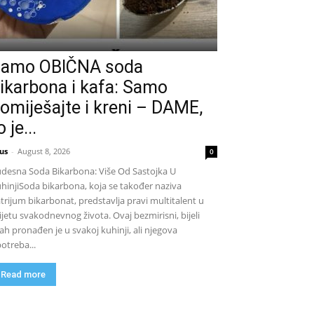
amo OBIČNA soda
ikarbona i kafa: Samo
omiješajte i kreni – DAME,
o je...
us
-
August 8, 2026
0
desna Soda Bikarbona: Više Od Sastojka U
hinjiSoda bikarbona, koja se također naziva
trijum bikarbonat, predstavlja pravi multitalent u
ijetu svakodnevnog života. Ovaj bezmirisni, bijeli
ah pronađen je u svakoj kuhinji, ali njegova
otreba...
Read more