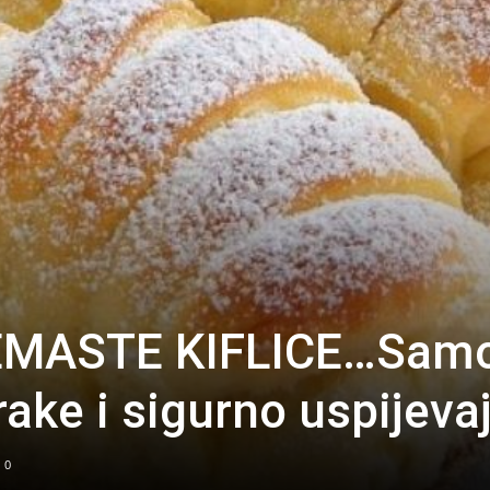
EMASTE KIFLICE…Sam
rake i sigurno uspijeva
0