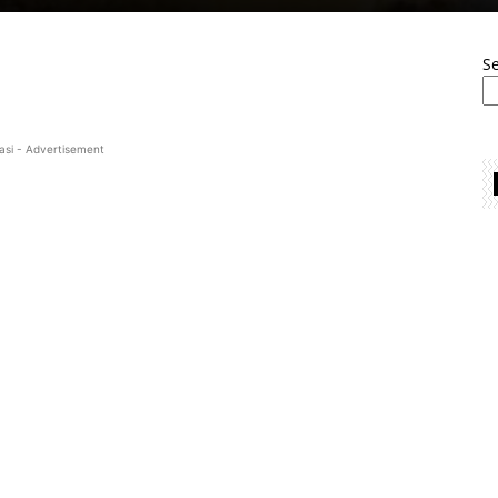
S
asi - Advertisement