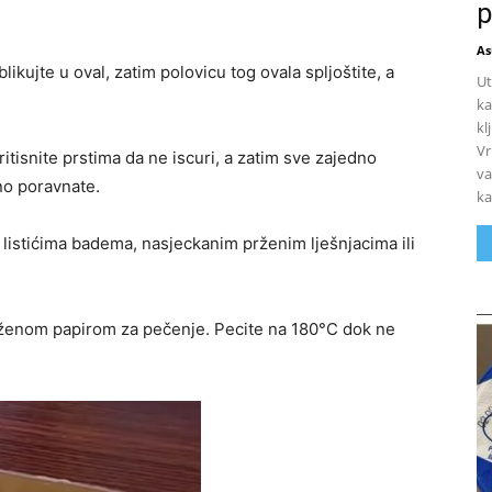
p
As
likujte u oval, zatim polovicu tog ovala spljoštite, a
Ut
ka
kl
Vr
ritisnite prstima da ne iscuri, a zatim sve zajedno
va
no poravnate.
ka
 listićima badema, nasjeckanim prženim lješnjacima ili
loženom papirom za pečenje. Pecite na 180°C dok ne