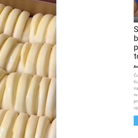
S
b
p
t
As
Ču
Ku
na
sv
pr
up