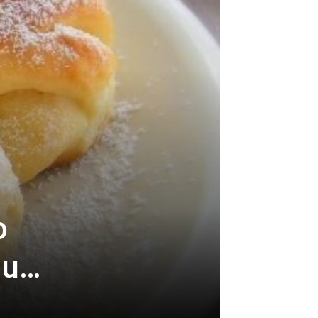
o
ju…