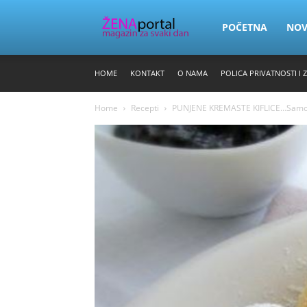
Zena
POČETNA
NO
HOME
KONTAKT
O NAMA
POLICA PRIVATNOSTI I 
Portal
Home
Recepti
PUNJENE KREMASTE KIFLICE…Samo pr