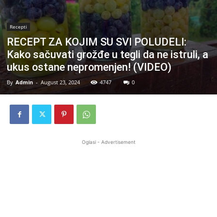
Recepti
RECEPT ZA KOJIM SU SVI POLUDELI:
Kako sačuvati grožđe u tegli da ne istruli, a
ukus ostane nepromenjen! (VIDEO)
By
Admin
-
August 23, 2024
4747
0
Oglasi - Advertisement