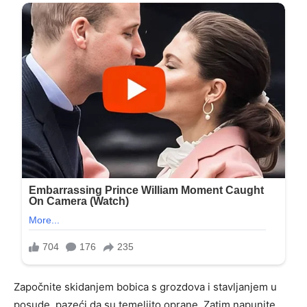
Započnite skidanjem bobica s grozdova i stavljanjem u
posude, pazeći da su temeljito oprane. Zatim napunite