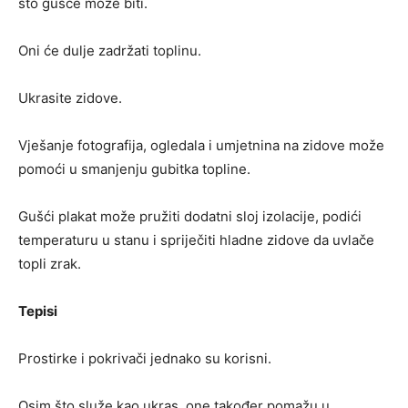
što gušće može biti.
Oni će dulje zadržati toplinu.
Ukrasite zidove.
Vješanje fotografija, ogledala i umjetnina na zidove može
pomoći u smanjenju gubitka topline.
Gušći plakat može pružiti dodatni sloj izolacije, podići
temperaturu u stanu i spriječiti hladne zidove da uvlače
topli zrak.
Tepisi
Prostirke i pokrivači jednako su korisni.
Osim što služe kao ukras, one također pomažu u