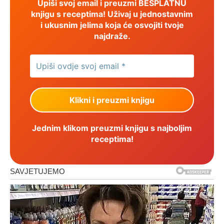
Upiši svoj email i preuzmi BESPLATNU
knjigu s receptima! Uživaj u jednostavnim
i ukusnim jelima koja će osvojiti tvoje
najdraže.
Jednim klikom preuzmi knjigu s najboljim
receptima!