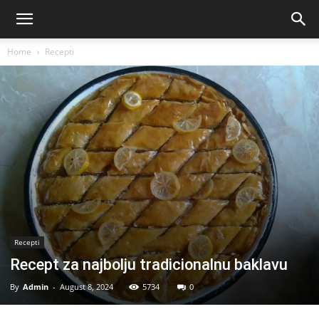
Home
Recepti
Recepti
Recept za najbolju tradicionalnu baklavu
By
Admin
-
August 8, 2024
5734
0