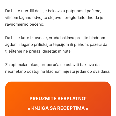
Da biste utvrdili da li je baklava u potpunosti pečena,
vilicom lagano odvojite slojeve i pregledajte dno da je
ravnomjerno pečeno.
Da bi se kore izravnale, vruću baklavu prelijte hladnom
agdom i lagano pritiskajte tepsijom ili plehom, pazeći da
tiještenje ne prelazi desetak minuta.
Za optimalan okus, preporuča se ostaviti baklavu da
neometano odstoji na hladnom mjestu jedan do dva dana.
PREUZMITE BESPLATNO!
⋆ KNJIGA SA RECEPTIMA ⋆