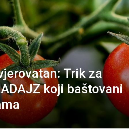
vjerovatan: Trik za
DAJZ koji baštovani
nama