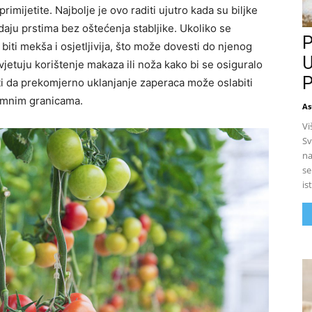
imijetite. Najbolje je ovo raditi ujutro kada su biljke
daju prstima bez oštećenja stabljike. Ukoliko se
P
biti mekša i osjetljivija, što može dovesti do njenog
U
vjetuju korištenje makaza ili noža kako bi se osiguralo
P
ati da prekomjerno uklanjanje zaperaca može oslabiti
azumnim granicama.
As
Vi
Sv
na
se
is