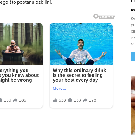
ego što postanu ozbiljni.
As
Kv
pr
bi
is
ra