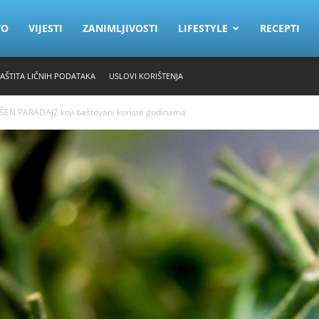
VO
VIJESTI
ZANIMLJIVOSTI
LIFESTYLE
RECEPTI
ZAŠTITA LIČNIH PODATAKA
USLOVI KORIŠTENJA
VRŠEN PARADAJZ koji baštovani koriste godinama