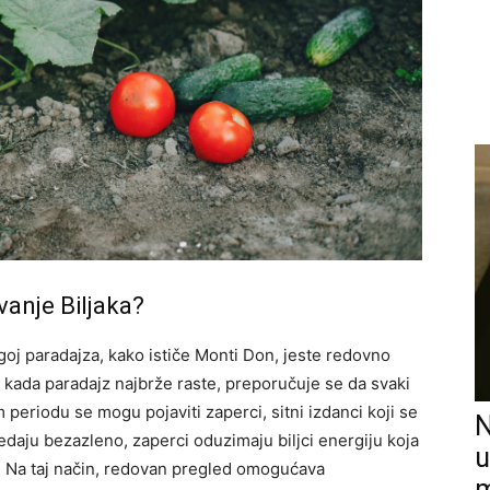
vanje Biljaka?
goj paradajza, kako ističe Monti Don, jeste redovno
 kada paradajz najbrže raste, preporučuje se da svaki
periodu se mogu pojaviti zaperci, sitni izdanci koji se
N
gledaju bezazleno, zaperci oduzimaju biljci energiju koja
u
va. Na taj način, redovan pregled omogućava
m