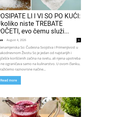
OSIPATE LI I VI SO PO KUĆI:
koliko niste TREBATE
OČETI, evo čemu služi...
us
-
August 4, 2026
0
šenamjenska So: Čudesna Svojstva i Primenjivost u
akodnevnom Životu So je jedan od najstarijih i
jčešće korišćenih začina na svetu, ali njena upotreba
 ne ograničava samo na kulinarstvo. U ovom članku,
tražićemo raznovrsne načine...
Read more