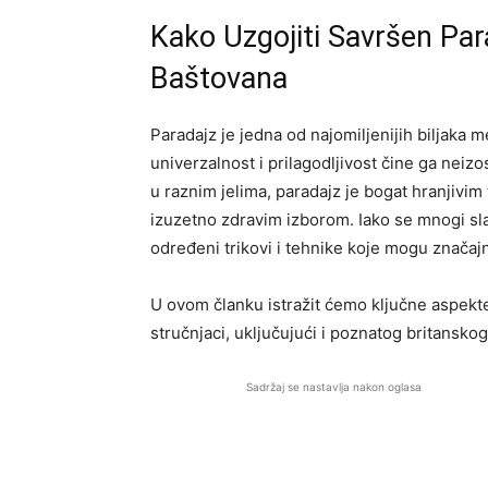
Kako Uzgojiti Savršen Para
Baštovana
Paradajz je jedna od najomiljenijih biljaka
univerzalnost i prilagodljivost čine ga neiz
u raznim jelima, paradajz je bogat hranjivim t
izuzetno zdravim izborom. Iako se mnogi sla
određeni trikovi i tehnike koje mogu značajno
U ovom članku istražit ćemo ključne aspekte 
stručnjaci, uključujući i poznatog britansk
Sadržaj se nastavlja nakon oglasa