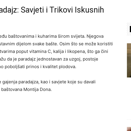
dajz: Savjeti i Trikovi Iskusnih
 među baštovanima i kuharima širom svijeta. Njegova
ostavnim dijelom svake bašte. Osim što se može koristiti
varima poput vitamina C, kalija i likopena, što ga čini
žu da je paradajz jednostavan za uzgoj, postoje
 poboljšati prinos i kvalitet plodova.
gajenja paradajza, kao i savjete koje su davali
og baštovana Montija Dona.