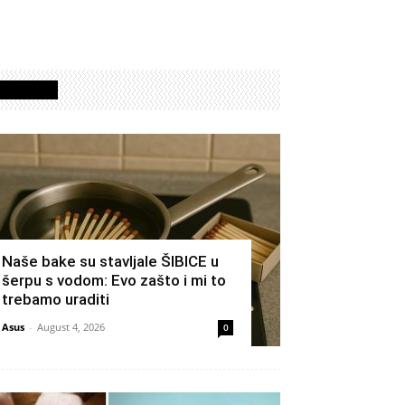
Izdvojeno
Naše bake su stavljale ŠIBICE u
šerpu s vodom: Evo zašto i mi to
trebamo uraditi
Asus
-
August 4, 2026
0