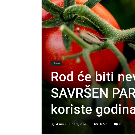
Novo
Rod će biti ne
SAVRŠEN PARA
koriste godi
By
Asus
-
June 1, 2026
1657
0