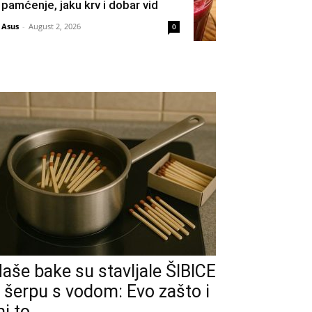
pamćenje, jaku krv i dobar vid
Asus
-
August 2, 2026
0
aše bake su stavljale ŠIBICE
 šerpu s vodom: Evo zašto i
i to...