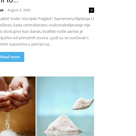
us
-
August 4, 2026
0
alitet Vode: Istorijski Pregled i Savremena Rješenja U
ošlosti, kada centralizirano vodosnabdijevanje nije
lo dostupno kao danas, kvalitet vode zavisio je
ključivo od prirodnih izvora. Ljudi su se suočavali s
znim izazovima u potrazi za...
Read more