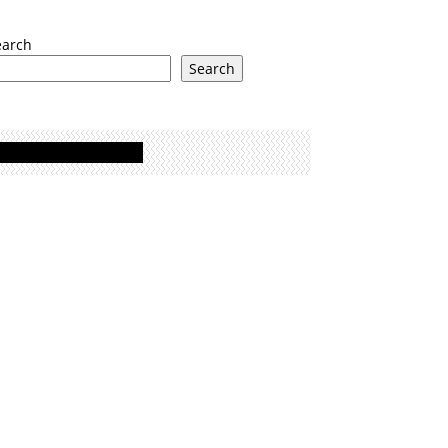
earch
Search
Oglasi - Advertisement