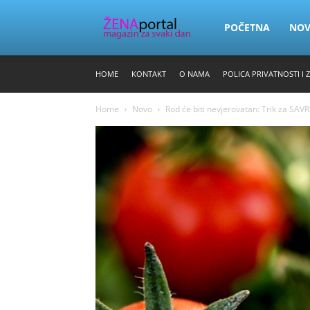
Zena
POČETNA
NO
HOME
KONTAKT
O NAMA
POLICA PRIVATNOSTI I 
Portal
Home
Novo
Rod će biti nevjerovatan: Trik za SA