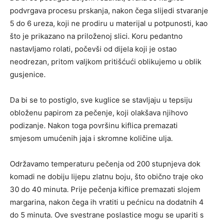
podvrgava procesu prskanja, nakon čega slijedi stvaranje
5 do 6 ureza, koji ne prodiru u materijal u potpunosti, kao
što je prikazano na priloženoj slici. Koru pedantno
nastavljamo rolati, počevši od dijela koji je ostao
neodrezan, pritom valjkom pritišćući oblikujemo u oblik
gusjenice.
Da bi se to postiglo, sve kuglice se stavljaju u tepsiju
obloženu papirom za pečenje, koji olakšava njihovo
podizanje. Nakon toga površinu kiflica premazati
smjesom umućenih jaja i skromne količine ulja.
Održavamo temperaturu pečenja od 200 stupnjeva dok
komadi ne dobiju lijepu zlatnu boju, što obično traje oko
30 do 40 minuta. Prije pečenja kiflice premazati slojem
margarina, nakon čega ih vratiti u pećnicu na dodatnih 4
do 5 minuta. Ove svestrane poslastice mogu se upariti s