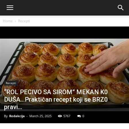
Home
Recepti
Recepti
“ROL PECIVO SA SIROM” MEKAN K0
DUŠA…Praktičan recept koji se BRZ0
pravi…
By
Redakcija
-
March 25, 2025
5767
0