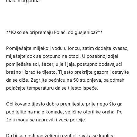
malo margarina.
**Kako se pripremaju kolači od gusjenica?**
Pomiješajte mlijeko i vodu u loncu, zatim dodajte kvasac,
miješajte dok se potpuno ne otopi. U posebnoj zdjeli
pomiješajte sol, šećer, ulje i jaja, postupno dodavajući
brašno i izradite tijesto. Tijesto prekrijte gazom i ostavite
da se diže. Zagrijte pećnicu na 50 stupnjeva, pa odmah
pojačajte temperaturu da se tijesto ispeče.
Oblikovano tijesto dobro premijesite prije nego što ga
podijelite na male komade, veličine otprilike oraha. Po
želji mogu se napraviti i veće porcije.
Da bi se postigao željeni rezultat, svaka se kuglica