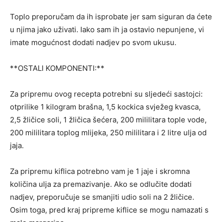
Toplo preporučam da ih isprobate jer sam siguran da ćete
u njima jako uživati. Iako sam ih ja ostavio nepunjene, vi
imate mogućnost dodati nadjev po svom ukusu.
**OSTALI KOMPONENTI:**
Za pripremu ovog recepta potrebni su sljedeći sastojci:
otprilike 1 kilogram brašna, 1,5 kockica svježeg kvasca,
2,5 žličice soli, 1 žličica šećera, 200 mililitara tople vode,
200 mililitara toplog mlijeka, 250 mililitara i 2 litre ulja od
jaja.
Za pripremu kiflica potrebno vam je 1 jaje i skromna
količina ulja za premazivanje. Ako se odlučite dodati
nadjev, preporučuje se smanjiti udio soli na 2 žličice.
Osim toga, pred kraj pripreme kiflice se mogu namazati s