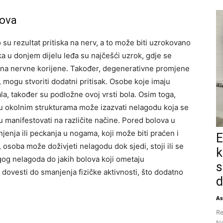
lova
su rezultat pritiska na nerv, a to može biti uzrokovano
iska u donjem dijelu leđa su najčešći uzrok, gdje se
nu na nervne korijene. Također, degenerativne promjene
, mogu stvoriti dodatni pritisak. Osobe koje imaju
la, također su podložne ovoj vrsti bola. Osim toga,
t u okolnim strukturama može izazvati nelagodu koja se
 manifestovati na različite načine. Pored bolova u
rnjenja ili peckanja u nogama, koji može biti praćen i
E
osoba može doživjeti nelagodu dok sjedi, stoji ili se
k
agog nelagoda do jakih bolova koji ometaju
s
dovesti do smanjenja fizičke aktivnosti, što dodatno
d
As
Re
No