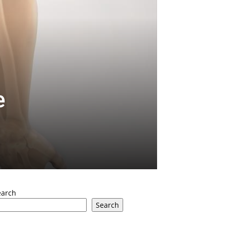
e
earch
Search