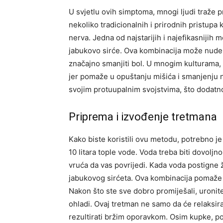
U svjetlu ovih simptoma, mnogi ljudi traže p
nekoliko tradicionalnih i prirodnih pristupa
nerva. Jedna od najstarijih i najefikasnijih 
jabukovo sirće.
Ova kombinacija može nude re
značajno smanjiti bol. U mnogim kulturama, 
jer pomaže u opuštanju mišića i smanjenju n
svojim protuupalnim svojstvima, što dodatn
Priprema i izvođenje tretmana
Kako biste koristili ovu metodu, potrebno je 
10 litara tople vode. Voda treba biti dovoljn
vruća da vas povrijedi.
Kada voda postigne že
jabukovog sirćeta. Ova kombinacija pomaže u
Nakon što ste sve dobro promiješali, uronite
ohladi.
Ovaj tretman ne samo da će relaksirat
rezultirati bržim oporavkom.
Osim kupke, pos