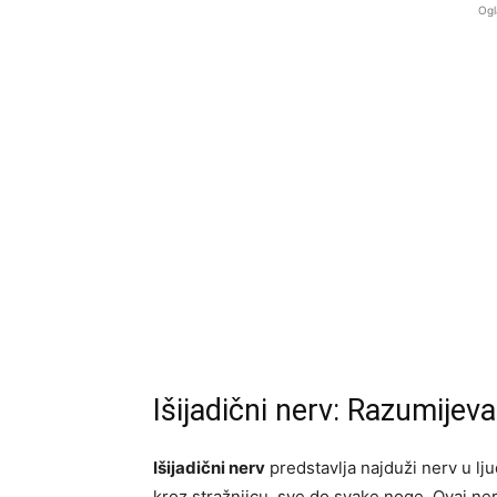
Ogl
Išijadični nerv: Razumijeva
Išijadični nerv
predstavlja najduži nerv u lju
kroz stražnjicu, sve do svake noge. Ovaj ner