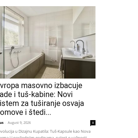
vropa masovno izbacuje
ade i tuš-kabine: Novi
istem za tuširanje osvaja
omove i štedi...
us
-
August 9, 2026
0
volucija u Dizajnu Kupatila: Tuš-Kapsule kao Nova
rma U posljednjim godinama, svijest o važnosti