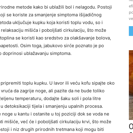
ef
rirodne metode kako bi ublažili bol i nelagodu. Postoji
po
 koji se koriste za smanjenje simptoma išijadičnog
ve
metoda uključuje kupku koja koristi toplu vodu, so i
laksaciju mišića i poboljšati cirkulaciju, što može
toplina se koristi kao sredstvo za olakšavanje bolova,
apetosti. Osim toga, jabukovo sirće poznato je po
o doprinosi ublažavanju simptoma.
pripremiti toplu kupku. U lavor ili veću kofu sipajte oko
o vruća da zagrije noge, ali pazite da ne bude toliko
ljenu temperaturu, dodajte šaku soli i pola litre
 detoksikaciji tijela i smanjenju upalnih procesa.
 noge u kantu i ostanite u toj poziciji dok se voda ne
i mišiće, već će i poboljšati cirkulaciju krvi, što može
O
toji i niz drugih prirodnih tretmana koji mogu biti