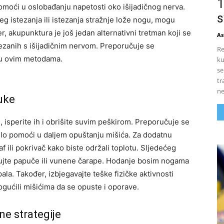
1
pomoći u oslobađanju napetosti oko išijadičnog nerva.
s
g istezanja ili istezanja stražnje lože nogu, mogu
r, akupunktura je još jedan alternativni tretman koji se
As
zanih s išijadičnim nervom. Preporučuje se
Re
a u ovim metodama.
ku
se
tr
ne
uke
i, isperite ih i obrišite suvim peškirom. Preporučuje se
jelo pomoći u daljem opuštanju mišića. Za dodatnu
 ili pokrivač kako biste održali toplotu.
Sljedećeg
obujte papuče ili vunene čarape. Hodanje bosim nogama
pala. Također, izbjegavajte teške fizičke aktivnosti
ućili mišićima da se opuste i oporave.
ne strategije