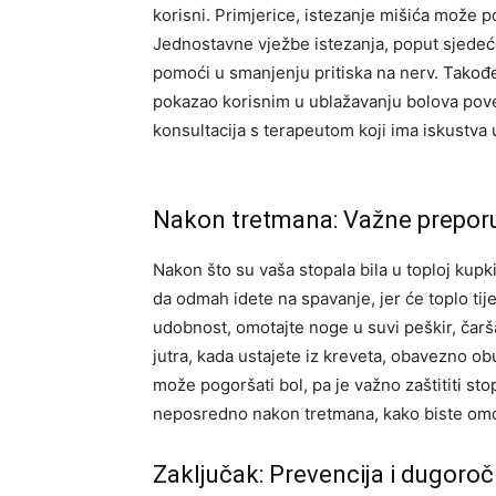
korisni. Primjerice, istezanje mišića može 
Jednostavne vježbe istezanja, poput sjedeće
pomoći u smanjenju pritiska na nerv.
Takođe
pokazao korisnim u ublažavanju bolova pove
konsultacija s terapeutom koji ima iskustv
Nakon tretmana: Važne prepor
Nakon što su vaša stopala bila u toploj kupk
da odmah idete na spavanje, jer će toplo ti
udobnost, omotajte noge u suvi peškir, čaršaf
jutra, kada ustajete iz kreveta, obavezno 
može pogoršati bol, pa je važno zaštititi sto
neposredno nakon tretmana, kako biste omog
Zaključak: Prevencija i dugoroč