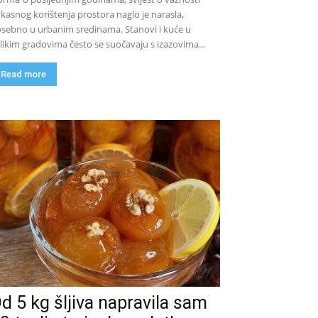
ikasnog korištenja prostora naglo je narasla,
sebno u urbanim sredinama. Stanovi i kuće u
likim gradovima često se suočavaju s izazovima...
Read more
d 5 kg šljiva napravila sam