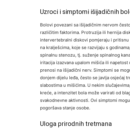
Uzroci i simptomi išijadičnih bo
Bolovi povezani sa išijadičnim nervom često 
različitim faktorima. Protruzija ili hernija d
intervertebralni diskovi pomjeraju i pritis
na kralješcima, koje se razvijaju s godinama
spinalnu stenozu, tj. suženje spinalnog kana
iritacija izazvana upalom mišića ili napetos
prenosi na išijadični nerv. Simptomi se mogu
donjem dijelu leđa, često se javlja osjećaj t
slabostima u mišićima. U nekim slučajevima, 
kreće, a intenzitet bola može varirati od bl
svakodnevne aktivnosti. Ovi simptomi mogu 
pogoršava stanje osobe.
Uloga prirodnih tretmana