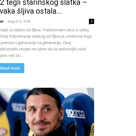
2 tegli starinskog slatka –
vaka šljiva ostala...
us
-
August 9, 2026
0
cept za slatko od šljiva: Tradicionalni ukus u vašoj
hinji Pripremanje slatkog od šljiva je umetnost koja
 prenosi s generacije na generaciju. Ovaj
adicionalni recept ne samo da će zadovoljiti vaše
pce, već će...
Read more