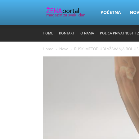
Zena
POČETNA
NO
HOME
KONTAKT
O NAMA
POLICA PRIVATNOSTI I 
Portal
Home
Novo
RUSKI METOD UBLAŽAVANJA BOL USLED