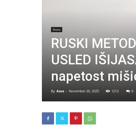
Novo
RUSKI METOD
USLED IŠIJAS
napetost miši
By
Asus
-
November 20, 2025
1212
0