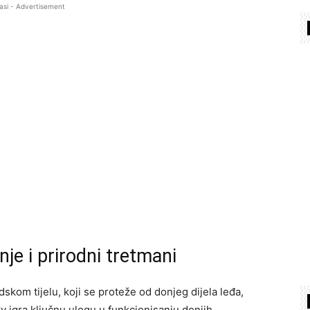
asi - Advertisement
nje i prirodni tretmani
dskom tijelu, koji se proteže od donjeg dijela leđa,
v igra ključnu ulogu u funkcionisanju donjih