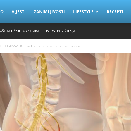
VO
VIJESTI
ZANIMLJIVOSTI
LIFESTYLE
RECEPTI
ZAŠTITA LIČNIH PODATAKA
USLOVI KORIŠTENJA
 IŠIJASA: Kupka koja smanjuje napetost mišića