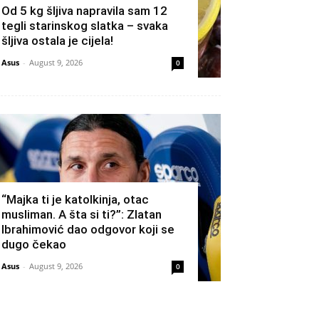
Od 5 kg šljiva napravila sam 12
tegli starinskog slatka – svaka
šljiva ostala je cijela!
Asus
-
August 9, 2026
0
“Majka ti je katolkinja, otac
musliman. A šta si ti?”: Zlatan
Ibrahimović dao odgovor koji se
dugo čekao
Asus
-
August 9, 2026
0