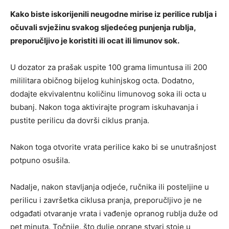
Kako biste iskorijenili neugodne mirise iz perilice rublja i
očuvali svježinu svakog sljedećeg punjenja rublja,
preporučljivo je koristiti ili ocat ili limunov sok.
U dozator za prašak uspite 100 grama limuntusa ili 200
mililitara običnog bijelog kuhinjskog octa. Dodatno,
dodajte ekvivalentnu količinu limunovog soka ili octa u
bubanj. Nakon toga aktivirajte program iskuhavanja i
pustite perilicu da dovrši ciklus pranja.
Nakon toga otvorite vrata perilice kako bi se unutrašnjost
potpuno osušila.
Nadalje, nakon stavljanja odjeće, ručnika ili posteljine u
perilicu i završetka ciklusa pranja, preporučljivo je ne
odgađati otvaranje vrata i vađenje opranog rublja duže od
pet minuta. Točnije, što dulje oprane stvari stoje u