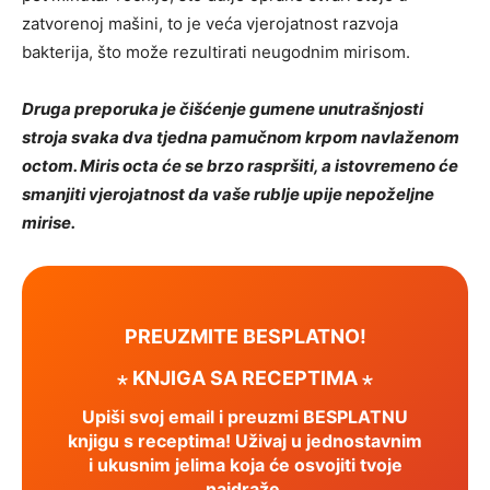
zatvorenoj mašini, to je veća vjerojatnost razvoja
bakterija, što može rezultirati neugodnim mirisom.
Druga preporuka je čišćenje gumene unutrašnjosti
stroja svaka dva tjedna pamučnom krpom navlaženom
octom. Miris octa će se brzo raspršiti, a istovremeno će
smanjiti vjerojatnost da vaše rublje upije nepoželjne
mirise.
PREUZMITE BESPLATNO!
⋆ KNJIGA SA RECEPTIMA ⋆
Upiši svoj email i preuzmi BESPLATNU
knjigu s receptima! Uživaj u jednostavnim
i ukusnim jelima koja će osvojiti tvoje
najdraže.