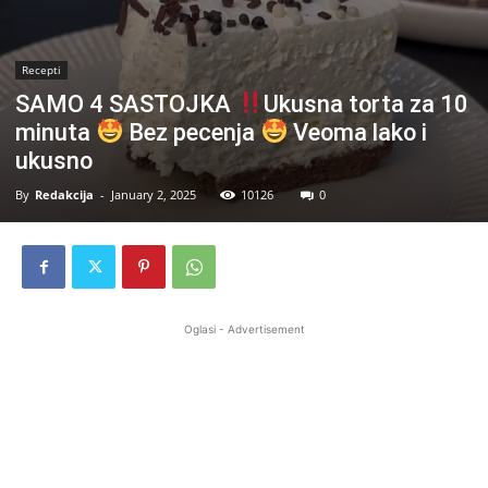
Recepti
SAMO 4 SASTOJKA
Ukusna torta za 10
minuta
Bez pecenja
Veoma lako i
ukusno
By
Redakcija
-
January 2, 2025
10126
0
Oglasi - Advertisement