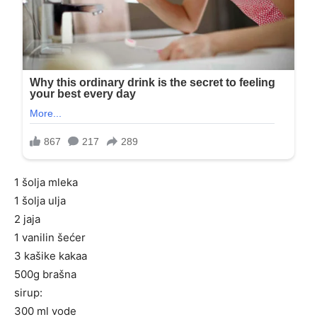
1 šolja mleka
1 šolja ulja
2 jaja
1 vanilin šećer
3 kašike kakaa
500g brašna
sirup:
300 ml vode