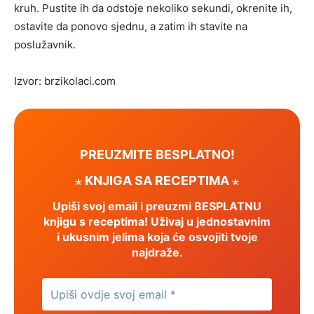
kruh. Pustite ih da odstoje nekoliko sekundi, okrenite ih,
ostavite da ponovo sjednu, a zatim ih stavite na
poslužavnik.
Izvor: brzikolaci.com
PREUZMITE BESPLATNO!
⋆ KNJIGA SA RECEPTIMA ⋆
Upiši svoj email i preuzmi BESPLATNU
knjigu s receptima! Uživaj u jednostavnim
i ukusnim jelima koja će osvojiti tvoje
najdraže.