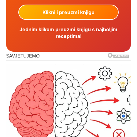
Jednim klikom preuzmi knjigu s najboljim
receptima!