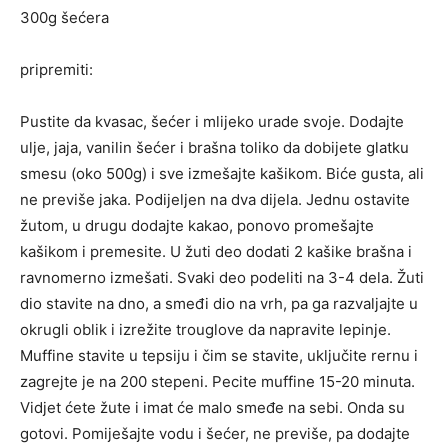
300g šećera
pripremiti:
Pustite da kvasac, šećer i mlijeko urade svoje. Dodajte
ulje, jaja, vanilin šećer i brašna toliko da dobijete glatku
smesu (oko 500g) i sve izmešajte kašikom. Biće gusta, ali
ne previše jaka. Podijeljen na dva dijela. Jednu ostavite
žutom, u drugu dodajte kakao, ponovo promešajte
kašikom i premesite. U žuti deo dodati 2 kašike brašna i
ravnomerno izmešati. Svaki deo podeliti na 3-4 dela. Žuti
dio stavite na dno, a smeđi dio na vrh, pa ga razvaljajte u
okrugli oblik i izrežite trouglove da napravite lepinje.
Muffine stavite u tepsiju i čim se stavite, uključite rernu i
zagrejte je na 200 stepeni. Pecite muffine 15-20 minuta.
Vidjet ćete žute i imat će malo smeđe na sebi. Onda su
gotovi. Pomiješajte vodu i šećer, ne previše, pa dodajte