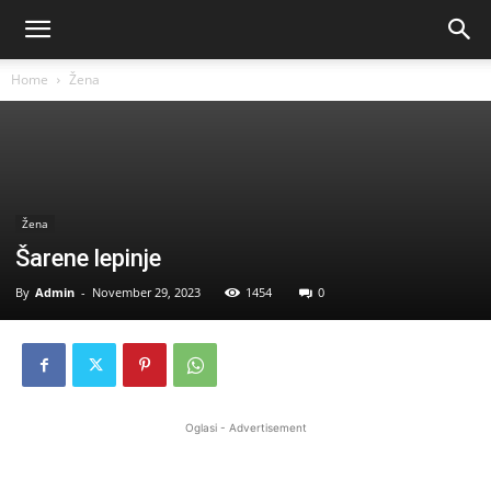
Home
Žena
Žena
Šarene lepinje
By
Admin
-
November 29, 2023
1454
0
Oglasi - Advertisement