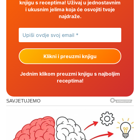
knjigu s receptima! Uživaj u jednostavnim
i ukusnim jelima koja će osvojiti tvoje
najdraže.
Jednim klikom preuzmi knjigu s najboljim
receptima!