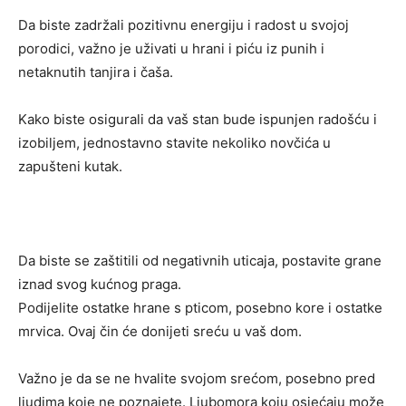
Da biste zadržali pozitivnu energiju i radost u svojoj
porodici, važno je uživati ​​u hrani i piću iz punih i
netaknutih tanjira i čaša.
Kako biste osigurali da vaš stan bude ispunjen radošću i
izobiljem, jednostavno stavite nekoliko novčića u
zapušteni kutak.
Da biste se zaštitili od negativnih uticaja, postavite grane
iznad svog kućnog praga.
Podijelite ostatke hrane s pticom, posebno kore i ostatke
mrvica. Ovaj čin će donijeti sreću u vaš dom.
Važno je da se ne hvalite svojom srećom, posebno pred
ljudima koje ne poznajete. Ljubomora koju osjećaju može