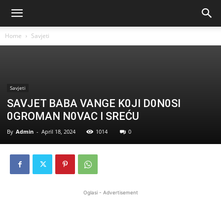
Home
Savjeti
Savjeti
SAVJET BABA VANGE K0JI D0N0SI
0GROMAN N0VAC I SREĆU
By
Admin
-
April 18, 2024
1014
0
Oglasi - Advertisement