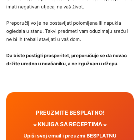
imati negativan utjecaj na vaš život.
Preporučljivo je ne postavljati polomljena ili napukla
ogledala u stanu. Takvi predmeti vam oduzimaju sreću i
ne bi ih trebali stavljati u vaš dom.
Da biste postigli prosperitet, preporučuje se da novac
držite uredno u novčaniku, a ne zgužvan u džepu.
PREUZMITE BESPLATNO!
⋆ KNJIGA SA RECEPTIMA ⋆
Upiši svoj email i preuzmi BESPLATNU