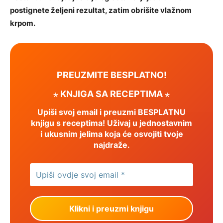
postignete željeni rezultat, zatim obrišite vlažnom
krpom.
PREUZMITE BESPLATNO!
⋆ KNJIGA SA RECEPTIMA ⋆
Upiši svoj email i preuzmi BESPLATNU
knjigu s receptima! Uživaj u jednostavnim
i ukusnim jelima koja će osvojiti tvoje
najdraže.