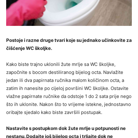
Postoje i razne druge tvari koje su jednako učinkovite za
čišćenje WC školjke.
Kako biste trajno uklonili žute mrlje sa WC školjke,
započnite s bocom destiliranog bijelog octa. Navlažite
jedan ili dva papirnata ručnika malom količinom octa, a
zatim ih nanesite po cijeloj površini WC školjke. Ostavite
vlažne papirnate ručnike da odstoje 1 do 2 sata prije nego
što ih uklonite. Nakon što to vrijeme istekne, jednostavno
oribajte sjedalo kako biste završili postupak.
Nastavite s postupkom dok žute mrlje u potpunosti ne
nestanu. Dodajte još bijelog octa i trljajte dok ne