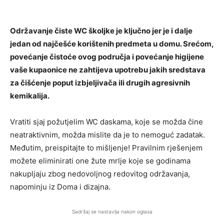
Održavanje čiste WC školjke je ključno jer je i dalje
jedan od najčešće korištenih predmeta u domu. Srećom,
povećanje čistoće ovog područja i povećanje higijene
vaše kupaonice ne zahtijeva upotrebu jakih sredstava
za čišćenje poput izbjeljivača ili drugih agresivnih
kemikalija.
Vratiti sjaj požutjelim WC daskama, koje se možda čine
neatraktivnim, možda mislite da je to nemoguć zadatak.
Međutim, preispitajte to mišljenje! Pravilnim rješenjem
možete eliminirati one žute mrlje koje se godinama
nakupljaju zbog nedovoljnog redovitog održavanja,
napominju iz Doma i dizajna.
Sadržaj se nastavlja nakon oglasa