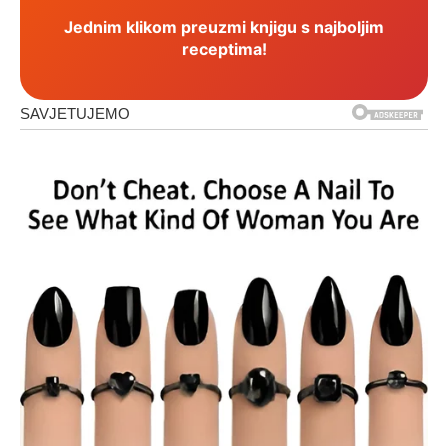
Jednim klikom preuzmi knjigu s najboljim
receptima!