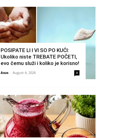
POSIPATE LI I VI SO PO KUĆI:
Ukoliko niste TREBATE POČETI,
evo čemu služi i koliko je korisno!
Asus
-
August 4, 2026
0