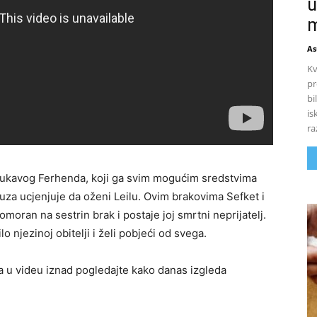
u
m
As
Kv
pr
bi
is
ra
 lukavog Ferhenda, koji ga svim mogućim sredstvima
guza ucjenjuje da oženi Leilu. Ovim brakovima Sefket i
omoran na sestrin brak i postaje joj smrtni neprijatelj.
o njezinoj obitelji i želi pobjeći od svega.
, a u videu iznad pogledajte kako danas izgleda