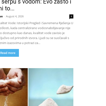
 šerpu s vodom: Evo zašto i
i to...
us
-
August 4, 2026
0
alitet Vode: Istorijski Pregled i Savremena Rješenja U
ošlosti, kada centralizirano vodosnabdijevanje nije
lo dostupno kao danas, kvalitet vode zavisio je
ključivo od prirodnih izvora. Ljudi su se suočavali s
znim izazovima u potrazi za...
Read more