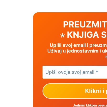
PREUZMIT
⋆ KNJIGA 
Upiši svoj email i preuz
Uživaj u jednostavnim i uk
Jednim klikom preuzm