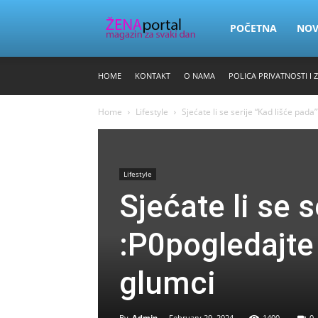
Zena
POČETNA
NO
HOME
KONTAKT
O NAMA
POLICA PRIVATNOSTI I 
Portal
Home
Lifestyle
Sjećate li se serije “Kad lišće pad
Lifestyle
Sjećate li se 
:P0pogledajte
glumci
By
Admin
-
February 29, 2024
1400
0