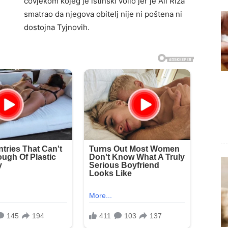
čovjekom kojeg je istinski volio jer je Ali Riza
smatrao da njegova obitelj nije ni poštena ni
dostojna Tyjnovih.