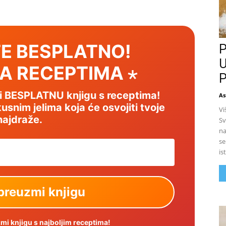
E BESPLATNO!
P
U
SA RECEPTIMA ⋆
P
mi BESPLATNU knjigu s receptima!
As
usnim jelima koja će osvojiti tvoje
Vi
najdraže.
Sv
na
se
is
i knjigu s najboljim receptima!