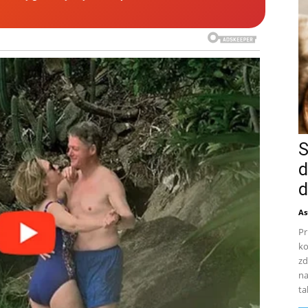
S
d
d
As
Pr
ko
zd
na
ta