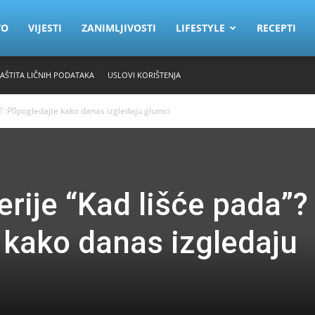
VO
VIJESTI
ZANIMLJIVOSTI
LIFESTYLE
RECEPTI
ZAŠTITA LIČNIH PODATAKA
USLOVI KORIŠTENJA
a”? :P0pogledajte kako danas izgledaju glumci
serije “Kad lišće pada”?
 kako danas izgledaju