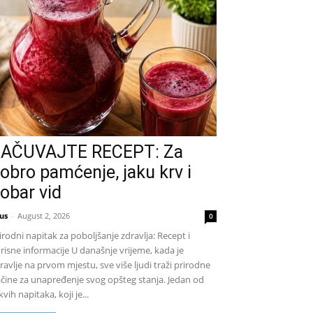
AČUVAJTE RECEPT: Za
obro pamćenje, jaku krv i
obar vid
us
-
August 2, 2026
0
irodni napitak za poboljšanje zdravlja: Recept i
risne informacije U današnje vrijeme, kada je
ravlje na prvom mjestu, sve više ljudi traži prirodne
čine za unapređenje svog opšteg stanja. Jedan od
kvih napitaka, koji je...