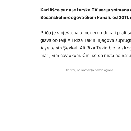
Kad lišće pada je turska TV serija snimana 
Bosanskohercegovačkom kanalu od 2011. d
Priča je smještena u moderno doba i prati su
glava obitelji Ali Riza Tekin, njegova supruga
Ajşe te sin Şevket. Ali Riza Tekin bio je str
marljivim čovjekom. Čini se da ništa ne nar
Sadržaj se nastavlja nakon oglasa