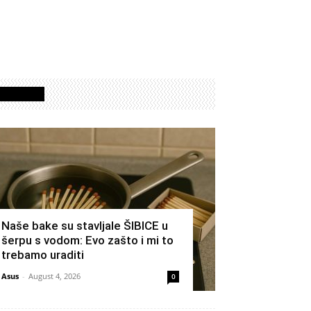
Izdvojeno
Naše bake su stavljale ŠIBICE u
šerpu s vodom: Evo zašto i mi to
trebamo uraditi
Asus
-
August 4, 2026
0