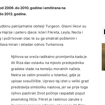
od 2006. do 2010. godine i emitirana na
o 2012. godine.
dbinu patrijarhalne obitelji Turgeon. Glavni likovi su
 Hajrije i petero djece: kćeri Fikreta, Leyla, Necla i
og i požrtvovan otac te su ga smatrali poštenim i
ušava miran i skladan odnos Turkenova.
Njihova se sreća radikalno promijenila kada je
Ali Riza dao ostavku na mjesto predsjednika
gradske vlade na temelju moralnih načela.
Nekra se zatim preselio u Istanbul, gdje je
upisao sveučilište. Upravo taj izlet u veliki grad
predstavlja simboliku naslova, jer se prije toga
njihov pastirski život počinje raspadati poput
jesenskog lišća. Fikret je raskinuo zaruke s