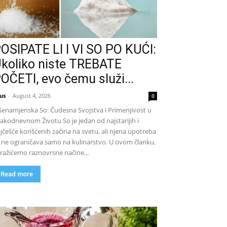
OSIPATE LI I VI SO PO KUĆI:
koliko niste TREBATE
OČETI, evo čemu služi...
us
-
August 4, 2026
0
šenamjenska So: Čudesna Svojstva i Primenjivost u
akodnevnom Životu So je jedan od najstarijih i
jčešće korišćenih začina na svetu, ali njena upotreba
 ne ograničava samo na kulinarstvo. U ovom članku,
tražićemo raznovrsne načine...
Read more