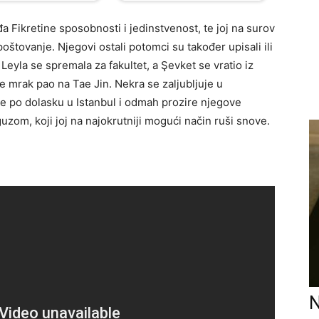
a Fikretine sposobnosti i jedinstvenost, te joj na surov
štovanje. Njegovi ostali potomci su također upisali ili
, Leyla se spremala za fakultet, a Şevket se vratio iz
je mrak pao na Tae Jin. Nekra se zaljubljuje u
e po dolasku u Istanbul i odmah prozire njegove
zom, koji joj na najokrutniji mogući način ruši snove.
N