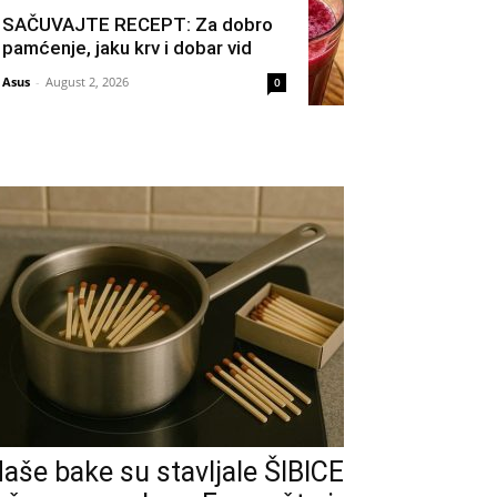
SAČUVAJTE RECEPT: Za dobro
pamćenje, jaku krv i dobar vid
Asus
-
August 2, 2026
0
aše bake su stavljale ŠIBICE