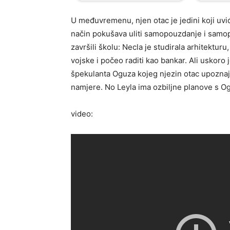
U međuvremenu, njen otac je jedini koji uviđ
način pokušava uliti samopouzdanje i samopo
završili školu: Necla je studirala arhitekturu
vojske i počeo raditi kao bankar. Ali uskoro 
špekulanta Oguza kojeg njezin otac upoznaj
namjere. No Leyla ima ozbiljne planove s Ogu
video: