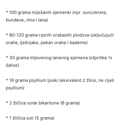
* 100 grama miješanih sjemenki (npr. suncokreta,
bundeve, chia i lana)
* 80-120 grama raznih orašastih plodova (uključujući
orahe, lješnjake, pekan orahe i bademe)
* 30 grama mljevenog lanenog sjemena (otprilike ¼
šalice)
* 16 grama psyllium ljuski (ekvivalent 2 žlice, ne cijeli
psyllium)
* 2 žličice sode bikarbone (8 grama)
* 1 žličica soli (5 grama)