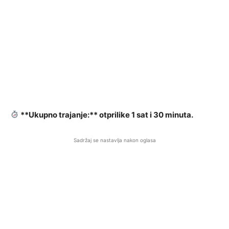
**Ukupno trajanje:** otprilike 1 sat i 30 minuta.
Sadržaj se nastavlja nakon oglasa