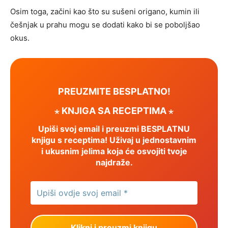
Osim toga, začini kao što su sušeni origano, kumin ili
češnjak u prahu mogu se dodati kako bi se poboljšao
okus.
PREUZMITE BESPLATNO!
⋆ KNJIGA SA RECEPTIMA ⋆
Upiši svoj email i preuzmi BESPLATNU
knjigu s receptima! Uživaj u jednostavnim
i ukusnim jelima koja će osvojiti tvoje
najdraže.