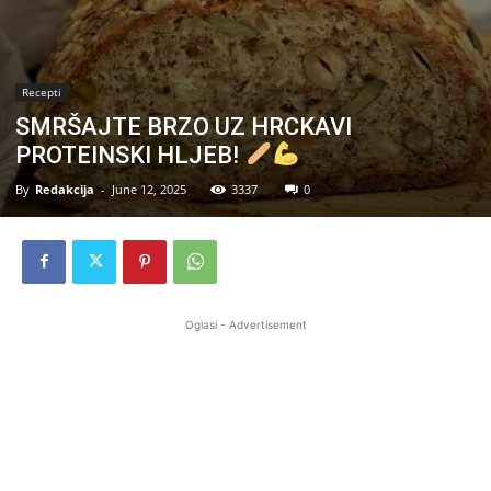
Recepti
SMRŠAJTE BRZO UZ HRCKAVI
PROTEINSKI HLJEB!
By
Redakcija
-
June 12, 2025
3337
0
Oglasi - Advertisement