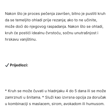
Nakon što je proces pečenja završen, bitno je pustiti kruh
da se temeljito ohladi prije rezanja; ako to ne učinite,
može doći do njegovog raspadanja. Nakon što se ohladi,
kruh će postići idealnu čvrstoću, sočnu unutrašnjost i
hrskavu vanjštinu.
Prijedlozi:
* Kruh se može čuvati u hladnjaku 4 do 5 dana ili se može
zamrznuti u šnitama. * Služi kao izvrsna opcija za doručak
u kombinaciji s maslacem, sirom, avokadom ili humusom.