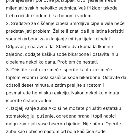
promiješajte i ponovite postupak. Ovo rješenje treba
mijenjati svakih nekoliko sedmica. Vaš frižider takođe
treba očistiti sodom bikarbonom i vodom.
2. Sredstvo za čišćenje cipela Smrdljive cipele više neće
predstavljati problem. Želite li znati da li je istina koristiti
sodu bikarbonu za uklanjanje mirisa tijela i cipela?
Odgovor je naravno da! Stavite dva komada tkanine
zajedno, dodajte kašiku sode bikarbone i ostavite ih u
cipelama nekoliko dana. Problem će nestati.
3. Očistite kantu za smeće Isperite kantu za smeće
toplom vodom i pola kašičice sode bikarbone. Ostavite da
odstoji deset minuta, a zatim prelijte sirćetom i
posmatrajte hemijsku reakciju. Nakon nekoliko minuta
isperite čistom vodom.
4. Izbjeljivanje zuba Ako si ne možete priuštiti estetsku
stomatologiju, pušenje, određena hrana i topli napici
mogu zamrljati vaše biserno bjeline. Nije bitno. Operite
zube kao i obično pastom od pola kašičice sode