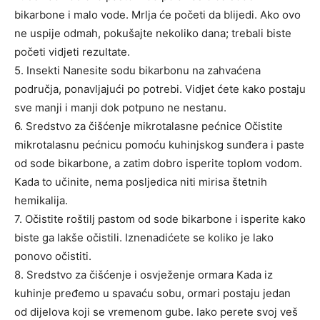
bikarbone i malo vode. Mrlja će početi da blijedi. Ako ovo
ne uspije odmah, pokušajte nekoliko dana; trebali biste
početi vidjeti rezultate.
5. Insekti Nanesite sodu bikarbonu na zahvaćena
područja, ponavljajući po potrebi. Vidjet ćete kako postaju
sve manji i manji dok potpuno ne nestanu.
6. Sredstvo za čišćenje mikrotalasne pećnice Očistite
mikrotalasnu pećnicu pomoću kuhinjskog sunđera i paste
od sode bikarbone, a zatim dobro isperite toplom vodom.
Kada to učinite, nema posljedica niti mirisa štetnih
hemikalija.
7. Očistite roštilj pastom od sode bikarbone i isperite kako
biste ga lakše očistili. Iznenadićete se koliko je lako
ponovo očistiti.
8. Sredstvo za čišćenje i osvježenje ormara Kada iz
kuhinje pređemo u spavaću sobu, ormari postaju jedan
od dijelova koji se vremenom gube. Iako perete svoj veš