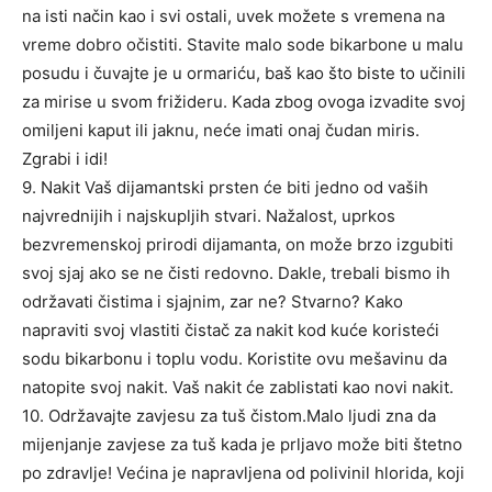
na isti način kao i svi ostali, uvek možete s vremena na
vreme dobro očistiti. Stavite malo sode bikarbone u malu
posudu i čuvajte je u ormariću, baš kao što biste to učinili
za mirise u svom frižideru. Kada zbog ovoga izvadite svoj
omiljeni kaput ili jaknu, neće imati onaj čudan miris.
Zgrabi i idi!
9. Nakit Vaš dijamantski prsten će biti jedno od vaših
najvrednijih i najskupljih stvari. Nažalost, uprkos
bezvremenskoj prirodi dijamanta, on može brzo izgubiti
svoj sjaj ako se ne čisti redovno. Dakle, trebali bismo ih
održavati čistima i sjajnim, zar ne? Stvarno? Kako
napraviti svoj vlastiti čistač za nakit kod kuće koristeći
sodu bikarbonu i toplu vodu. Koristite ovu mešavinu da
natopite svoj nakit. Vaš nakit će zablistati kao novi nakit.
10. Održavajte zavjesu za tuš čistom.Malo ljudi zna da
mijenjanje zavjese za tuš kada je prljavo može biti štetno
po zdravlje! Većina je napravljena od polivinil hlorida, koji