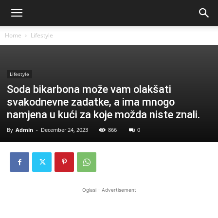
Home
Lifestyle
Lifestyle
Soda bikarbona može vam olakšati
svakodnevne zadatke, a ima mnogo
namjena u kući za koje možda niste znali.
By
Admin
-
December 24, 2023
866
0
Oglasi - Advertisement