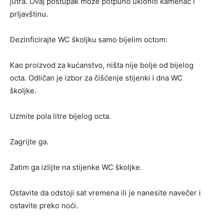
jutra. Ovaj postupak može potpuno ukloniti kamenac i
prljavštinu.
Dezinficirajte WC školjku samo bijelim octom:
Kao proizvod za kućanstvo, ništa nije bolje od bijelog
octa. Odličan je izbor za čišćenje stijenki i dna WC
školjke.
Uzmite pola litre bijelog octa.
Zagrijte ga.
Zatim ga izlijte na stijenke WC školjke.
Ostavite da odstoji sat vremena ili je nanesite navečer i
ostavite preko noći.