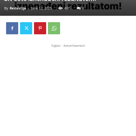
By
Redakcija
-
June 12, 2025
437
0
Oglasi - Advertisement