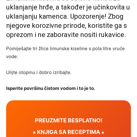
uklanjanje hrđe, a također je učinkovita u
uklanjanju kamenca. Upozorenje! Zbog
njegove korozivne prirode, koristite ga s
oprezom i ne zaboravite nositi rukavice.
Pomiješajte tri žlice limunske kiseline s pola litre vruće
vode.
Ulijte otopinu i dobro izribajte.
Isperite površinu čistom vodom i to je to.
PREUZMITE BESPLATNO!
⋆ KNJIGA SA RECEPTIMA ⋆