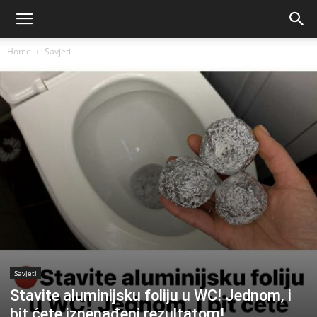
Home
Savjeti
Savjeti
Stavite aluminijsku foliju u WC! Jednom, i
bit ćete iznenađeni rezultatom!