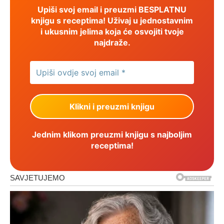
Upiši svoj email i preuzmi BESPLATNU
knjigu s receptima! Uživaj u jednostavnim
i ukusnim jelima koja će osvojiti tvoje
najdraže.
Jednim klikom preuzmi knjigu s najboljim
receptima!