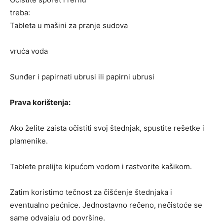
treba:
Tableta u mašini za pranje sudova
vruća voda
Sunđer i papirnati ubrusi ili papirni ubrusi
Prava korištenja:
Ako želite zaista očistiti svoj štednjak, spustite rešetke i
plamenike.
Tablete prelijte kipućom vodom i rastvorite kašikom.
Zatim koristimo tečnost za čišćenje štednjaka i
eventualno pećnice. Jednostavno rečeno, nečistoće se
same odvajaju od površine.