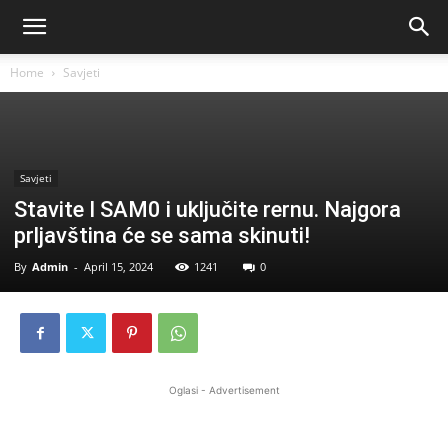
Home
Savjeti
Savjeti
Stavite I SAM0 i uključite rernu. Najgora
prljavština će se sama skinuti!
By
Admin
-
April 15, 2024
1241
0
Oglasi - Advertisement