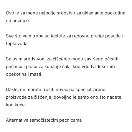
Ovo je za mene najbolje sredstvo za uklanjanje opekotina
od pećnice.
Sve što vam treba su tablete za redovno pranje posuđa i
topla voda.
Sa ovim sredstvom za čišćenje mogu savršeno očistiti
pećnicu i ploču za kuhanje čak i kod vrlo tvrdokornih
opekotina i masti.
Dakle, ne morate trošiti novac na specijalizirane
proizvode za čišćenje, dovoljno je samo ono što nađete
kod kuće.
Alternativa samočistećim pećnicama