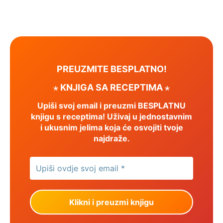
PREUZMITE BESPLATNO!
⋆ KNJIGA SA RECEPTIMA ⋆
Upiši svoj email i preuzmi BESPLATNU
knjigu s receptima! Uživaj u jednostavnim
i ukusnim jelima koja će osvojiti tvoje
najdraže.