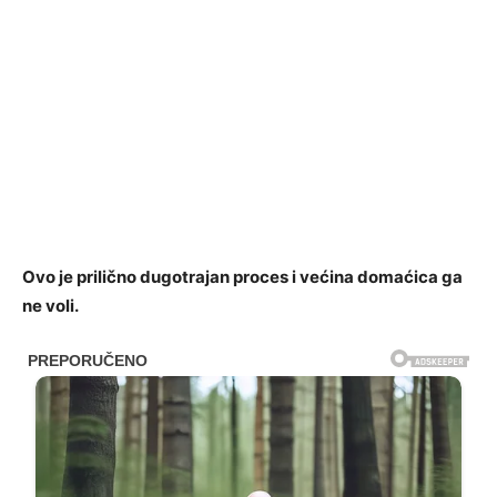
Ovo je prilično dugotrajan proces i većina domaćica ga
ne voli.