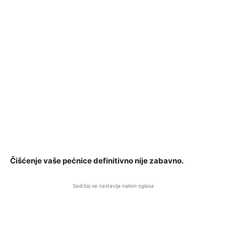
Čišćenje vaše pećnice definitivno nije zabavno.
Sadržaj se nastavlja nakon oglasa