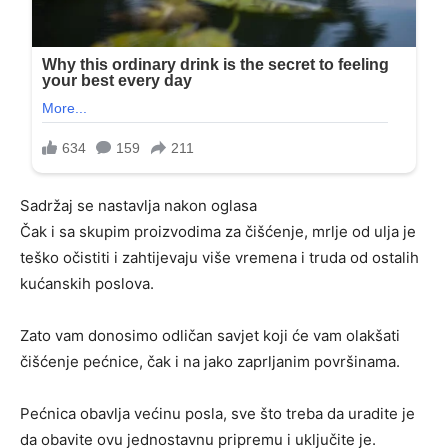
Sadržaj se nastavlja nakon oglasa
Čak i sa skupim proizvodima za čišćenje, mrlje od ulja je
teško očistiti i zahtijevaju više vremena i truda od ostalih
kućanskih poslova.
Zato vam donosimo odličan savjet koji će vam olakšati
čišćenje pećnice, čak i na jako zaprljanim površinama.
Pećnica obavlja većinu posla, sve što treba da uradite je
da obavite ovu jednostavnu pripremu i uključite je.