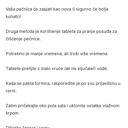
Vaša pećnica će zasjati kao nova (i sigurno će bolje
kuhati)!
Druga metoda je korištenje tableta za pranje posuđa za
čišćenje pećnice.
Potrebno je manje vremena, ali troši više vremena.
Tablete prelijte s malo vruće (ali ne ključale!) vode.
Kada se pasta formira, rasporedite je po svu prljavštinu u
rerni.
Zatim pričekajte oko pola sata i uklonite ostatke vlažnom
krpom
Očistite šporet i rernu