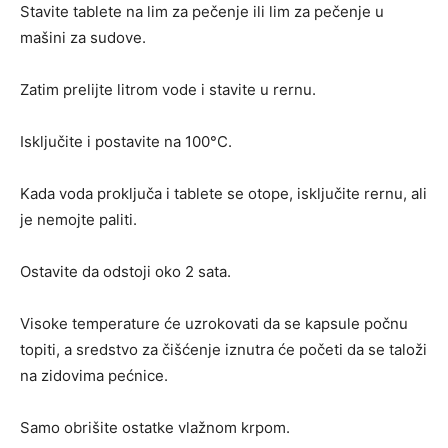
Stavite tablete na lim za pečenje ili lim za pečenje u
mašini za sudove.
Zatim prelijte litrom vode i stavite u rernu.
Isključite i postavite na 100°C.
Kada voda proključa i tablete se otope, isključite rernu, ali
je nemojte paliti.
Ostavite da odstoji oko 2 sata.
Visoke temperature će uzrokovati da se kapsule počnu
topiti, a sredstvo za čišćenje iznutra će početi da se taloži
na zidovima pećnice.
Samo obrišite ostatke vlažnom krpom.