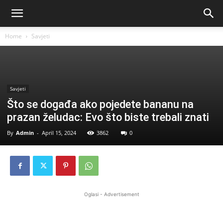
Home
Savjeti
Savjeti
Što se događa ako pojedete bananu na
prazan želudac: Evo što biste trebali znati
By
Admin
-
April 15, 2024
3862
0
Oglasi - Advertisement