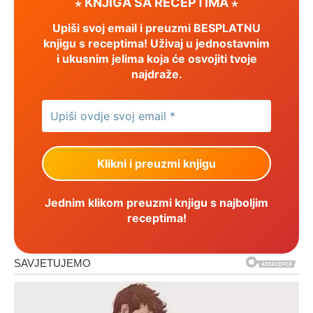
⋆ KNJIGA SA RECEPTIMA ⋆
Upiši svoj email i preuzmi BESPLATNU
knjigu s receptima! Uživaj u jednostavnim
i ukusnim jelima koja će osvojiti tvoje
najdraže.
Jednim klikom preuzmi knjigu s najboljim
receptima!