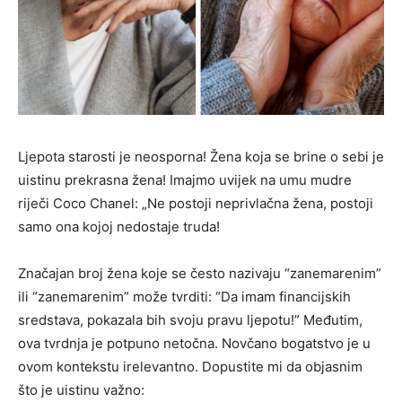
Ljepota starosti je neosporna! Žena koja se brine o sebi je
uistinu prekrasna žena! Imajmo uvijek na umu mudre
riječi Coco Chanel: „Ne postoji neprivlačna žena, postoji
samo ona kojoj nedostaje truda!
Značajan broj žena koje se često nazivaju “zanemarenim”
ili “zanemarenim” može tvrditi: “Da imam financijskih
sredstava, pokazala bih svoju pravu ljepotu!” Međutim,
ova tvrdnja je potpuno netočna. Novčano bogatstvo je u
ovom kontekstu irelevantno. Dopustite mi da objasnim
što je uistinu važno: