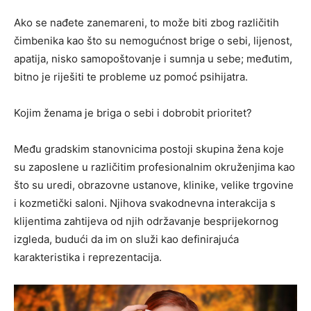
Ako se nađete zanemareni, to može biti zbog različitih
čimbenika kao što su nemogućnost brige o sebi, lijenost,
apatija, nisko samopoštovanje i sumnja u sebe; međutim,
bitno je riješiti te probleme uz pomoć psihijatra.
Kojim ženama je briga o sebi i dobrobit prioritet?
Među gradskim stanovnicima postoji skupina žena koje
su zaposlene u različitim profesionalnim okruženjima kao
što su uredi, obrazovne ustanove, klinike, velike trgovine
i kozmetički saloni. Njihova svakodnevna interakcija s
klijentima zahtijeva od njih održavanje besprijekornog
izgleda, budući da im on služi kao definirajuća
karakteristika i reprezentacija.