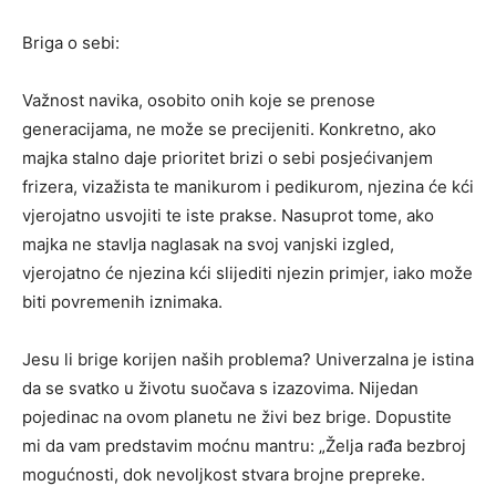
Briga o sebi:
Važnost navika, osobito onih koje se prenose
generacijama, ne može se precijeniti. Konkretno, ako
majka stalno daje prioritet brizi o sebi posjećivanjem
frizera, vizažista te manikurom i pedikurom, njezina će kći
vjerojatno usvojiti te iste prakse. Nasuprot tome, ako
majka ne stavlja naglasak na svoj vanjski izgled,
vjerojatno će njezina kći slijediti njezin primjer, iako može
biti povremenih iznimaka.
Jesu li brige korijen naših problema? Univerzalna je istina
da se svatko u životu suočava s izazovima. Nijedan
pojedinac na ovom planetu ne živi bez brige. Dopustite
mi da vam predstavim moćnu mantru: „Želja rađa bezbroj
mogućnosti, dok nevoljkost stvara brojne prepreke.