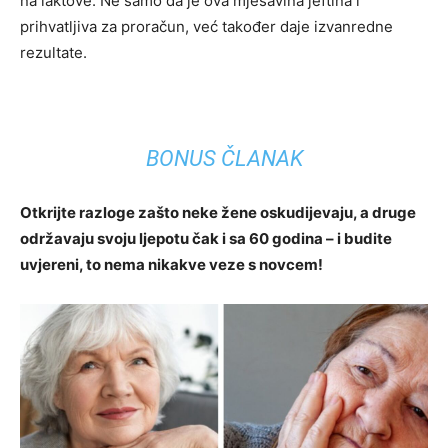
na laktove. Ne samo da je ova mješavina jeftina i
prihvatljiva za proračun, već također daje izvanredne
rezultate.
BONUS ČLANAK
Otkrijte razloge zašto neke žene oskudijevaju, a druge
održavaju svoju ljepotu čak i sa 60 godina – i budite
uvjereni, to nema nikakve veze s novcem!