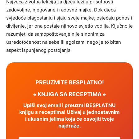
Najveća životna lekcija za djecu leži u prisutnosti
zadovoljne, njegovane i radosne majke. Dok djeca
svjedoče blagostanju i sjaju svoje majke, osjećaju ponos i
divljenje, jer ona postaje njihovo svjetlo vodilja. Ključno je
razumjeti da samopoštovanje nije sinonim za
usredotočenost na sebe ili egoizam; nego je to bitan
aspekt ispunjenog postojanja.
PREUZMITE BESPLATNO!
⋆ KNJIGA SA RECEPTIMA ⋆
Upiši svoj email i preuzmi BESPLATNU
knjigu s receptima! Uživaj u jednostavnim
i ukusnim jelima koja će osvojiti tvoje
najdraže.