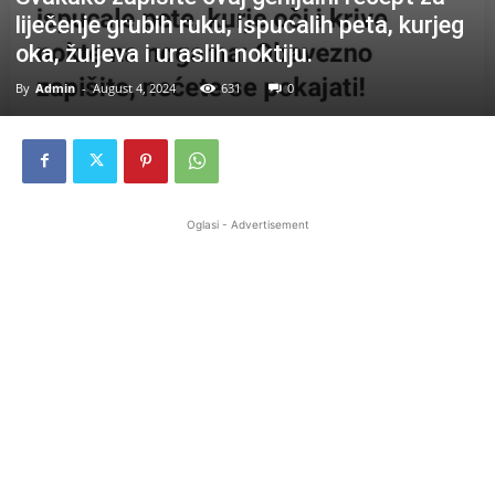
liječenje grubih ruku, ispucalih peta, kurjeg
oka, žuljeva i uraslih noktiju.
By
Admin
-
August 4, 2024
631
0
Oglasi - Advertisement