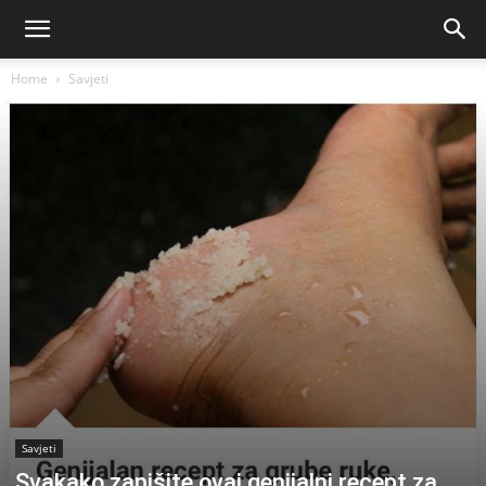
Home
Savjeti
Savjeti
Svakako zapišite ovaj genijalni recept za