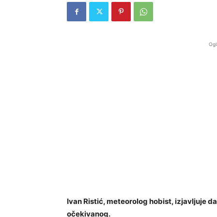
Ogl
Ivan Ristić, meteorolog hobist, izjavljuje d
očekivanog.