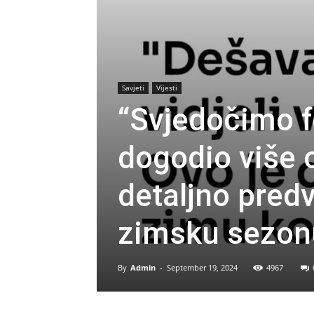
Savjeti
Vijesti
“Svjedočimo f
dogodio više o
detaljno pred
zimsku sezon
By
Admin
-
September 19, 2024
4967