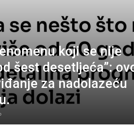
enomenu koji se nije
d šest desetljeća”: ovo
viđanje za nadolazeću
u.
0