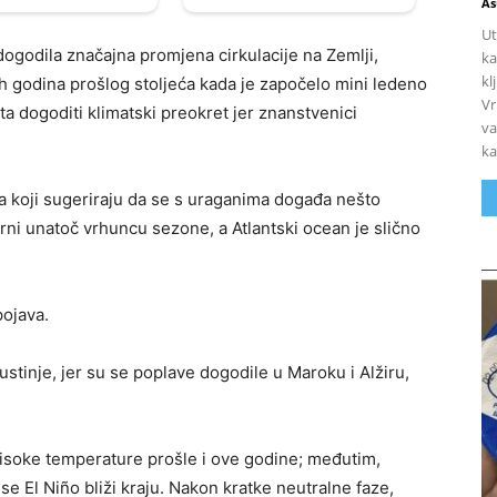
As
Ut
dogodila značajna promjena cirkulacije na Zemlji,
ka
kl
h godina prošlog stoljeća kada je započelo mini ledeno
Vr
a dogoditi klimatski preokret jer znanstvenici
va
ka
ora koji sugeriraju da se s uraganima događa nešto
ni unatoč vrhuncu sezone, a Atlantski ocean je slično
pojava.
stinje, jer su se poplave dogodile u Maroku i Alžiru,
isoke temperature prošle i ove godine; međutim,
se El Niño bliži kraju. Nakon kratke neutralne faze,