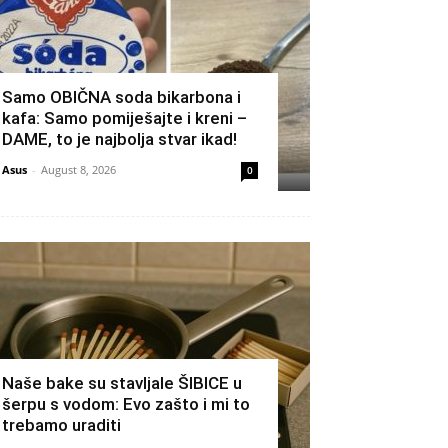
Samo OBIČNA soda bikarbona i
kafa: Samo pomiješajte i kreni –
DAME, to je najbolja stvar ikad!
Asus
-
August 8, 2026
0
Naše bake su stavljale ŠIBICE u
šerpu s vodom: Evo zašto i mi to
trebamo uraditi