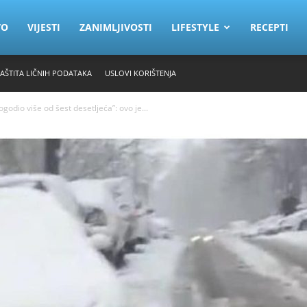
VO
VIJESTI
ZANIMLJIVOSTI
LIFESTYLE
RECEPTI
ZAŠTITA LIČNIH PODATAKA
USLOVI KORIŠTENJA
odio više od šest desetljeća”: ovo je...