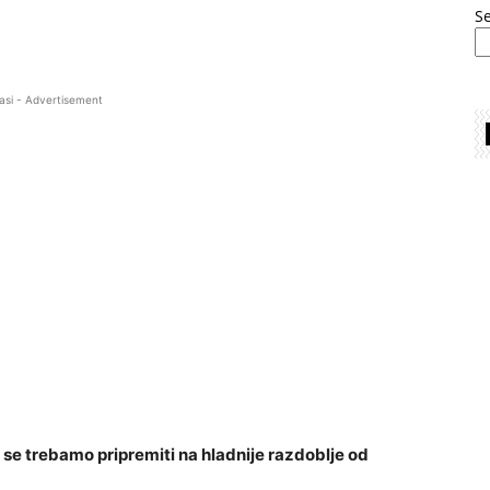
S
asi - Advertisement
a se trebamo pripremiti na hladnije razdoblje od