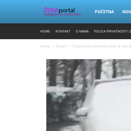
Zena
POČETNA
NO
HOME
KONTAKT
O NAMA
POLICA PRIVATNOSTI I 
Portal
Home
Savjeti
“Svjedočimo fenomenu koji se nije dog