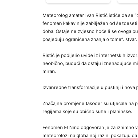
Meteorolog amater Ivan Ristić ističe da se “
fenomen kakav nije zabilježen od šezdeseti
doba. Ostaje neizvjesno hoće li se ovoga put
posjeduju ograničena znanja o tome”. stvar.
Ristić je podijelio uvide iz internetskih izv
neobično, budući da ostaju iznenađujuće mir
miran.
Izvanredne transformacije u pustinji i nova 
Značajne promjene također su utjecale na pu
regijama koje su obično suhe i planinske.
Fenomen El Niño odgovoran je za iznimno v
meteorolozi na globalnoj razini pokazuju da 