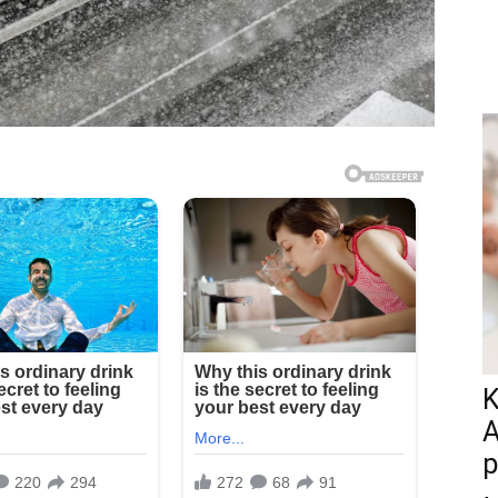
K
A
p