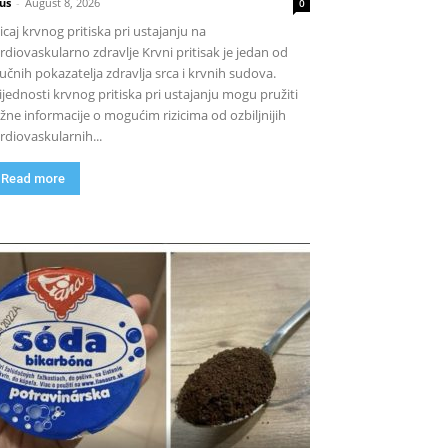
us
-
August 8, 2026
0
icaj krvnog pritiska pri ustajanju na
rdiovaskularno zdravlje Krvni pritisak je jedan od
jučnih pokazatelja zdravlja srca i krvnih sudova.
ijednosti krvnog pritiska pri ustajanju mogu pružiti
žne informacije o mogućim rizicima od ozbiljnijih
rdiovaskularnih...
Read more