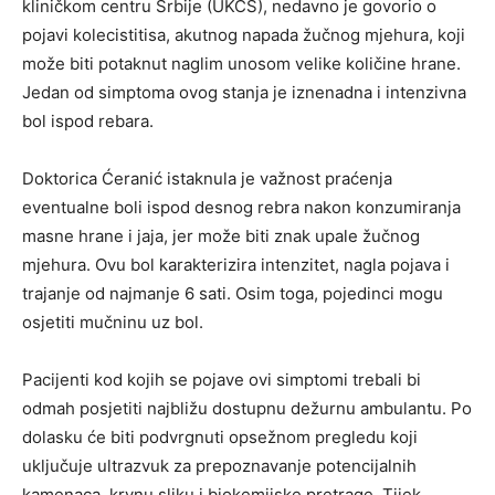
kliničkom centru Srbije (UKCS), nedavno je govorio o
pojavi kolecistitisa, akutnog napada žučnog mjehura, koji
može biti potaknut naglim unosom velike količine hrane.
Jedan od simptoma ovog stanja je iznenadna i intenzivna
bol ispod rebara.
Doktorica Ćeranić istaknula je važnost praćenja
eventualne boli ispod desnog rebra nakon konzumiranja
masne hrane i jaja, jer može biti znak upale žučnog
mjehura. Ovu bol karakterizira intenzitet, nagla pojava i
trajanje od najmanje 6 sati. Osim toga, pojedinci mogu
osjetiti mučninu uz bol.
Pacijenti kod kojih se pojave ovi simptomi trebali bi
odmah posjetiti najbližu dostupnu dežurnu ambulantu. Po
dolasku će biti podvrgnuti opsežnom pregledu koji
uključuje ultrazvuk za prepoznavanje potencijalnih
kamenaca, krvnu sliku i biokemijske pretrage. Tijek