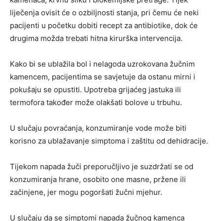
liječenja ovisit će o ozbiljnosti stanja, pri čemu će neki
pacijenti u početku dobiti recept za antibiotike, dok će
drugima možda trebati hitna kirurška intervencija.
Kako bi se ublažila bol i nelagoda uzrokovana žučnim
kamencem, pacijentima se savjetuje da ostanu mirni i
pokušaju se opustiti. Upotreba grijaćeg jastuka ili
termofora također može olakšati bolove u trbuhu.
U slučaju povraćanja, konzumiranje vode može biti
korisno za ublažavanje simptoma i zaštitu od dehidracije.
Tijekom napada žuči preporučljivo je suzdržati se od
konzumiranja hrane, osobito one masne, pržene ili
začinjene, jer mogu pogoršati žučni mjehur.
U slučaju da se simptomi napada žučnog kamenca