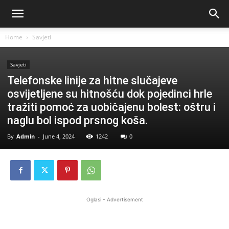
Home
Savjeti
Savjeti
Telefonske linije za hitne slučajeve
osvijetljene su hitnošću dok pojedinci hrle
tražiti pomoć za uobičajenu bolest: oštru i
naglu bol ispod prsnog koša.
By
Admin
-
June 4, 2024
1242
0
Oglasi - Advertisement