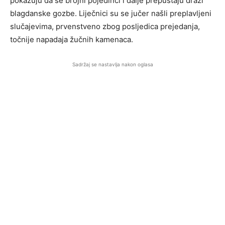
pokazuju da se brojni pojedinci i dalje prepuštaju draži
blagdanske gozbe. Liječnici su se jučer našli preplavljeni
slučajevima, prvenstveno zbog posljedica prejedanja,
točnije napadaja žučnih kamenaca.
Sadržaj se nastavlja nakon oglasa