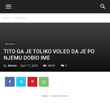
Home
Porodica
Porodica
TITO GA JE TOLIKO VOLEO DA JE PO
NJEMU DOBIO IME
By
Admin
-
April 17, 2024
28649
0
Oglasi - Advertisement