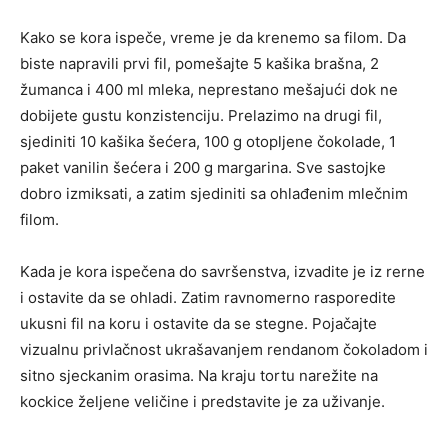
Kako se kora ispeče, vreme je da krenemo sa filom. Da
biste napravili prvi fil, pomešajte 5 kašika brašna, 2
žumanca i 400 ml mleka, neprestano mešajući dok ne
dobijete gustu konzistenciju. Prelazimo na drugi fil,
sjediniti 10 kašika šećera, 100 g otopljene čokolade, 1
paket vanilin šećera i 200 g margarina. Sve sastojke
dobro izmiksati, a zatim sjediniti sa ohlađenim mlečnim
filom.
Kada je kora ispečena do savršenstva, izvadite je iz rerne
i ostavite da se ohladi. Zatim ravnomerno rasporedite
ukusni fil na koru i ostavite da se stegne. Pojačajte
vizualnu privlačnost ukrašavanjem rendanom čokoladom i
sitno sjeckanim orasima. Na kraju tortu narežite na
kockice željene veličine i predstavite je za uživanje.