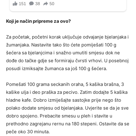
Koji je način pripreme za ovo?
Za početak, početni korak uključuje odvajanje bjelanjaka i
žumanjaka. Nastavite tako što ćete pomiješati 100 g
šećera sa bjelanjcima i snažno umutiti smjesu dok ne
dođe do tačke gdje se formiraju čvrsti vrhovi. U posebnoj
posudi izmiksajte žumanca sa još 100 g šećera.
Pomešati 100 grama seckanih oraha, 5 kašika brašna, 3
kašike ulja i deo praška za pecivo. Zatim dodajte 5 kašika
hladne kafe. Dobro izmiješajte sastojke prije nego što
polako dodate smjesu od bjelanjaka. Uvjerite se da je sve
dobro spojeno. Prebacite smesu u pleh i stavite u
prethodno zagrejanu rernu na 180 stepeni. Ostavite da se
peče oko 30 minuta.