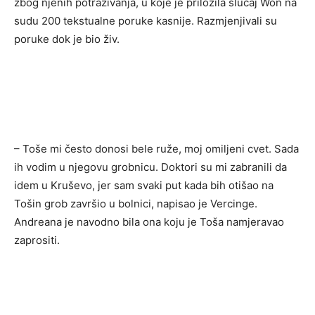
zbog njenih potraživanja, u koje je priložila slučaj Won na
sudu 200 tekstualne poruke kasnije. Razmjenjivali su
poruke dok je bio živ.
– Toše mi često donosi bele ruže, moj omiljeni cvet. Sada
ih vodim u njegovu grobnicu. Doktori su mi zabranili da
idem u Kruševo, jer sam svaki put kada bih otišao na
Tošin grob završio u bolnici, napisao je Vercinge.
Andreana je navodno bila ona koju je Toša namjeravao
zaprositi.