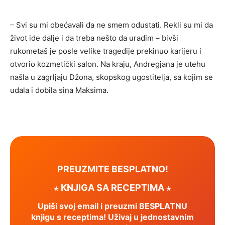
– Svi su mi obećavali da ne smem odustati. Rekli su mi da
život ide dalje i da treba nešto da uradim – bivši
rukometaš je posle velike tragedije prekinuo karijeru i
otvorio kozmetički salon. Na kraju, Andregjana je utehu
našla u zagrljaju Džona, skopskog ugostitelja, sa kojim se
udala i dobila sina Maksima.
PREUZMITE BESPLATNO!
⋆ KNJIGA SA RECEPTIMA ⋆
Upiši svoj email i preuzmi BESPLATNU
knjigu s receptima! Uživaj u jednostavnim