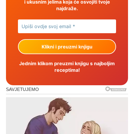
i ukusnim jelima koja će osvojiti tvoje
najdraže.
Jednim klikom preuzmi knjigu s najboljim
receptima!