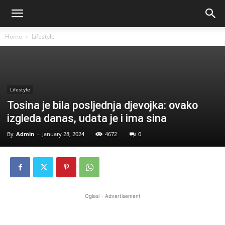
Home
Lifestyle
Lifestyle
Tosina je bila posljednja djevojka: ovako
izgleda danas, udata je i ima sina
By
Admin
-
January 28, 2024
4672
0
Oglasi - Advertisement