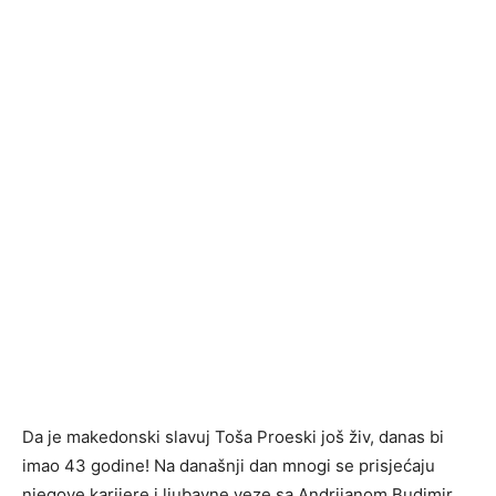
Da je makedonski slavuj Toša Proeski još živ, danas bi
imao 43 godine! Na današnji dan mnogi se prisjećaju
njegove karijere i ljubavne veze sa Andrijanom Budimir,