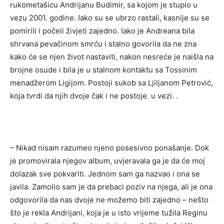
rukometašicu Andrijanu Budimir, sa kojom je stupio u
vezu 2001. godine. Iako su se ubrzo rastali, kasnije su se
pomirili i počeli živjeti zajedno. Iako je Andreana bila
shrvana pevačinom smrću i stalno govorila da ne zna
kako će se njen život nastaviti, nakon nesreće je naišla na
brojne osude i bila je u stalnom kontaktu sa Tossinim
menadžerom Ligijom. Postoji sukob sa Ljiljanom Petrović,
koja tvrdi da njih dvoje čak i ne postoje. u vezi. .
– Nikad nisam razumeo njeno posesivno ponašanje. Dok
je promovirala njegov album, uvjeravala ga je da će moj
dolazak sve pokvariti. Jednom sam ga nazvao i ona se
javila. Zamolio sam je da prebaci poziv na njega, ali je ona
odgovorila da nas dvoje ne možemo biti zajedno – nešto
što je rekla Andrijani, koja je u isto vrijeme tužila Reginu