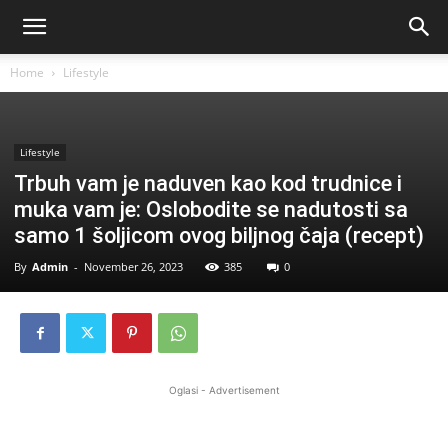
Home
Lifestyle
Lifestyle
Trbuh vam je naduven kao kod trudnice i
muka vam je: Oslobodite se nadutosti sa
samo 1 šoljicom ovog biljnog čaja (recept)
By
Admin
-
November 26, 2023
385
0
Oglasi - Advertisement