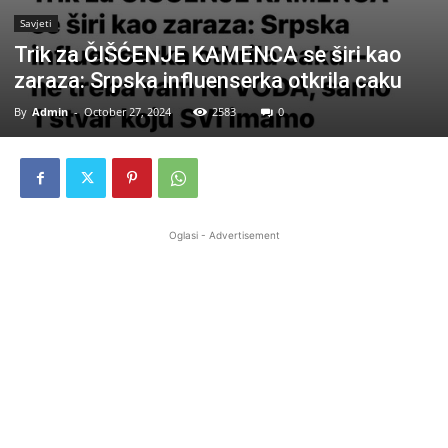
Savjeti
Trik za ČIŠĆENJE KAMENCA se širi kao
zaraza: Srpska influenserka otkrila caku
By
Admin
-
October 27, 2024
2583
0
Oglasi - Advertisement