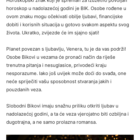
Horoskopski znak koji je spreman za izuzetno povoljan
horoskop u nadolazećoj godini je BIK. Osobe rođene u
ovom znaku mogu očekivati ​​obilje ljubavi, financijske
dobiti i korisnih situacija u gotovo svakom aspektu svog
života. Ukratko, zvijezde će im sjajno sjati!
Planet povezan s ljubavlju, Venera, tu je da vas podrži!
Osobe Bikovi u vezama će pronaći način da riješe
trenutna pitanja i nesuglasice, privodeći kraju
nesporazume. Iako još uvijek može doći do svađa, one
neće spriječiti vašu sposobnost stvaranja jakih i
pouzdanih veza.
Slobodni Bikovi imaju snažnu priliku otkriti ljubav u
nadolazećoj godini, a ta će veza vjerojatno biti ozbiljna i
dugotrajna, a ne samo prolazna romansa.