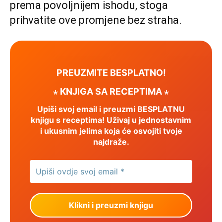
prema povoljnijem ishodu, stoga
prihvatite ove promjene bez straha.
PREUZMITE BESPLATNO!
⋆ KNJIGA SA RECEPTIMA ⋆
Upiši svoj email i preuzmi BESPLATNU
knjigu s receptima! Uživaj u jednostavnim
i ukusnim jelima koja će osvojiti tvoje
najdraže.