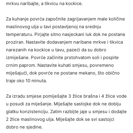
mrkvu naribajte, a tikvicu na kockice.
Za kuhanje povrća započnite zagrijavanjem male količine
maslinovog ulja u tavi postavljenoj na srednju
temperaturu. Pirjajte sitno nasjeckani luk dok ne postane
proziran. Nastavite dodavanjem naribane mrkve i tikvica
narezanih na kockice u tavu, pazeći da su dobro
izmiješane. Povrće začinite prstohvatom soli i pospite
crnim paprom. Nastavite kuhati smjesu, povremeno
miješajući, dok povrće ne postane mekano, što obično
traje oko 10 minuta.
Za izradu smjese pomiješajte 3 žlice brašna i 4 žlice vode
u posudi za miješanje. Miješajte sastojke dok ne dobiju
glatku konzistenciju. Zatim razbijte jaje u smjesu i dodajte
2 žlice maslinovog ulja. Miješajte dok se svi sastojci
dobro ne sjedine.