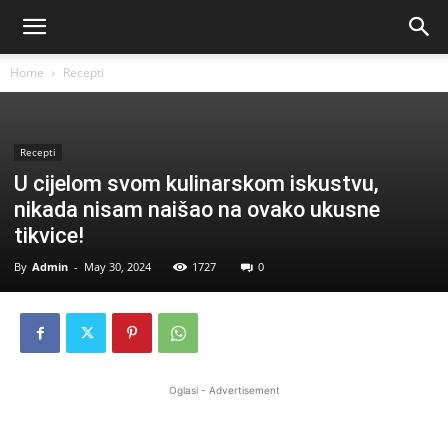
Home
Recepti
Recepti
U cijelom svom kulinarskom iskustvu,
nikada nisam naišao na ovako ukusne
tikvice!
By
Admin
-
May 30, 2024
1727
0
Oglasi - Advertisement