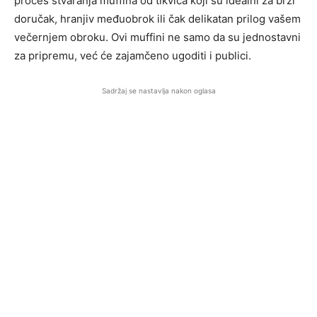
proces stvaranja muffina od tikvica koji su idealni za brzi
doručak, hranjiv međuobrok ili čak delikatan prilog vašem
večernjem obroku. Ovi muffini ne samo da su jednostavni
za pripremu, već će zajamčeno ugoditi i publici.
Sadržaj se nastavlja nakon oglasa