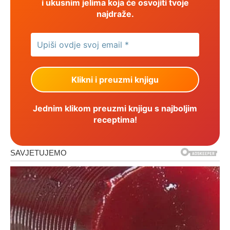
i ukusnim jelima koja će osvojiti tvoje
najdraže.
Jednim klikom preuzmi knjigu s najboljim
receptima!