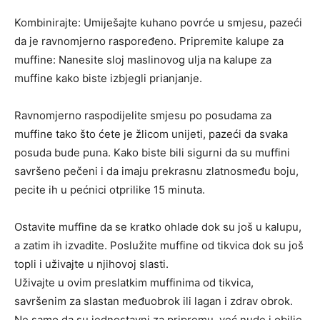
Kombinirajte: Umiješajte kuhano povrće u smjesu, pazeći
da je ravnomjerno raspoređeno. Pripremite kalupe za
muffine: Nanesite sloj maslinovog ulja na kalupe za
muffine kako biste izbjegli prianjanje.
Ravnomjerno raspodijelite smjesu po posudama za
muffine tako što ćete je žlicom unijeti, pazeći da svaka
posuda bude puna. Kako biste bili sigurni da su muffini
savršeno pečeni i da imaju prekrasnu zlatnosmeđu boju,
pecite ih u pećnici otprilike 15 minuta.
Ostavite muffine da se kratko ohlade dok su još u kalupu,
a zatim ih izvadite. Poslužite muffine od tikvica dok su još
topli i uživajte u njihovoj slasti.
Uživajte u ovim preslatkim muffinima od tikvica,
savršenim za slastan međuobrok ili lagan i zdrav obrok.
Ne samo da su jednostavni za pripremu, već nude i obilje