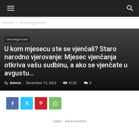
Home
Uncategorized
Uncategorized
U kom mjesecu ste se vjenčali? Staro
narodno vjerovanje: Mjesec vjenčanja
otkriva vašu sudbinu, a ako se vjenčate u
avgustu…
By
Admin
-
December 13, 2023
6120
0
Oglasi - Advertisement