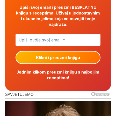
Upiši svoj email i preuzmi BESPLATNU
knjigu s receptima! Uživaj u jednostavnim
i ukusnim jelima koja će osvojiti tvoje
najdraže.
Jednim klikom preuzmi knjigu s najboljim
receptima!