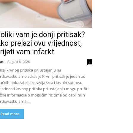
oliki vam je donji pritisak?
ko prelazi ovu vrijednost,
rijeti vam infarkt
us
-
August 8, 2026
0
icaj krvnog pritiska pri ustajanju na
rdiovaskularno zdravlje Krvni pritisak je jedan od
jučnih pokazatelja zdravlja srca i krvnih sudova.
ijednosti krvnog pritiska pri ustajanju mogu pružiti
žne informacije o mogućim rizicima od ozbiljnijih
rdiovaskularnih...
Read more