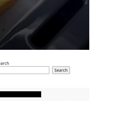
earch
Search
Oglasi - Advertisement