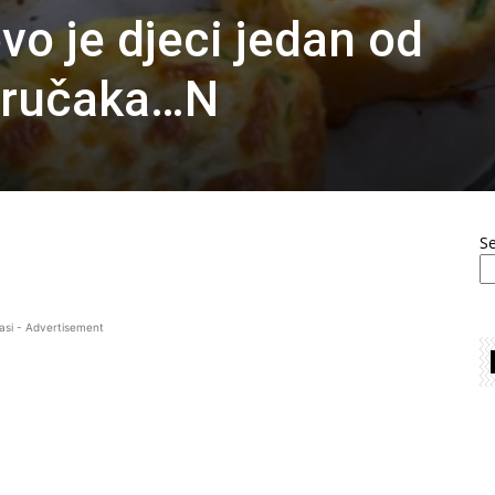
vo je djeci jedan od
doručaka…N
S
asi - Advertisement