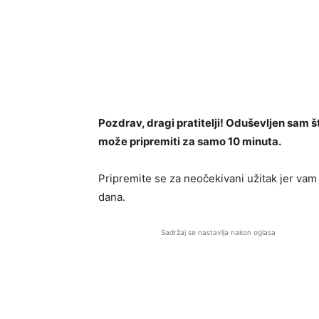
Pozdrav, dragi pratitelji! Oduševljen sam š
može pripremiti za samo 10 minuta.
Pripremite se za neočekivani užitak jer va
dana.
Sadržaj se nastavlja nakon oglasa