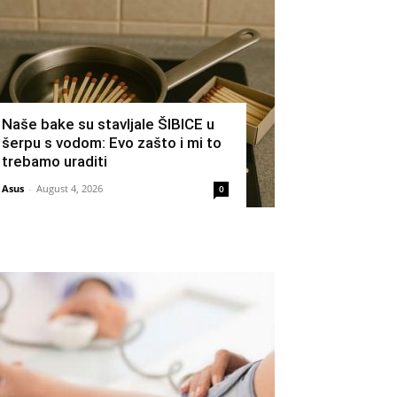
Naše bake su stavljale ŠIBICE u
šerpu s vodom: Evo zašto i mi to
trebamo uraditi
Asus
-
August 4, 2026
0