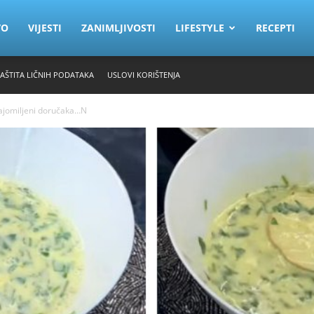
VO
VIJESTI
ZANIMLJIVOSTI
LIFESTYLE
RECEPTI
ZAŠTITA LIČNIH PODATAKA
USLOVI KORIŠTENJA
 najomiljeni doručaka…N