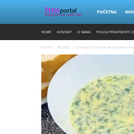
Zena
POČETNA
NO
HOME
KONTAKT
O NAMA
POLICA PRIVATNOSTI I 
Portal
Home
Recepti
U mojoj kući ovo je djeci jedan od