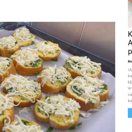
K
A
p
As
Ut
ka
kl
Vr
va
ka