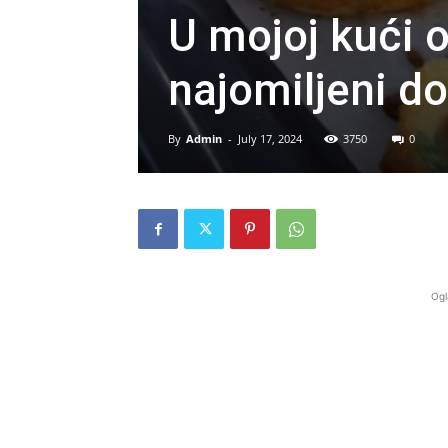
U mojoj kući o
najomiljeni 
By
Admin
-
July 17, 2024
3750
0
Ogl