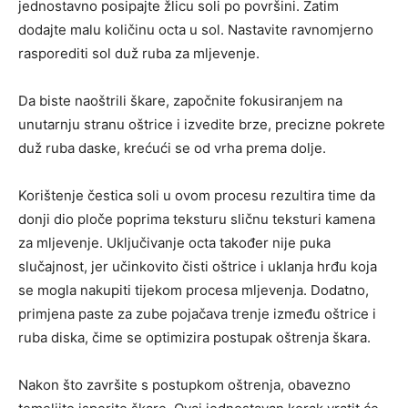
jednostavno posipajte žlicu soli po površini. Zatim
dodajte malu količinu octa u sol. Nastavite ravnomjerno
rasporediti sol duž ruba za mljevenje.
Da biste naoštrili škare, započnite fokusiranjem na
unutarnju stranu oštrice i izvedite brze, precizne pokrete
duž ruba daske, krećući se od vrha prema dolje.
Korištenje čestica soli u ovom procesu rezultira time da
donji dio ploče poprima teksturu sličnu teksturi kamena
za mljevenje. Uključivanje octa također nije puka
slučajnost, jer učinkovito čisti oštrice i uklanja hrđu koja
se mogla nakupiti tijekom procesa mljevenja. Dodatno,
primjena paste za zube pojačava trenje između oštrice i
ruba diska, čime se optimizira postupak oštrenja škara.
Nakon što završite s postupkom oštrenja, obavezno