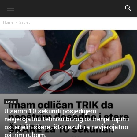
Home
Savjeti
Savjeti
U samo 10 sekundi posjedujem
nevjerojatnu tehniku ​​brzog oštrenja tupih i
ostarjelih škara, što rezultira nevjerojatno
oštrim rubom.