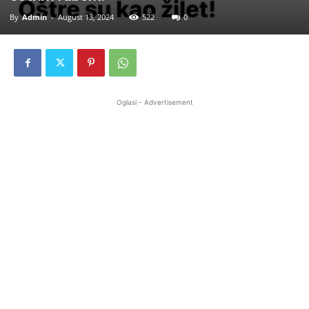
By
Admin
-
August 13, 2024
522
0
Oglasi - Advertisement