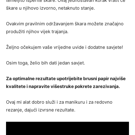
temeljito isperite škare. Ovaj jednostavan korak vratit će
škare u njihovo izvorno, netaknuto stanje.
Ovakvim pravilnim održavanjem škara možete značajno
produžiti njihov vijek trajanja.
Željno očekujem vaše vrijedne uvide i dodatne savjete!
Osim toga, želio bih dati jedan savjet.
Za optimalne rezultate upotrijebite brusni papir najviše
kvalitete i napravite višestruke pokrete zarezivanja.
Ovaj mi alat dobro služi i za manikuru i za redovno
rezanje, dajući izvrsne rezultate.