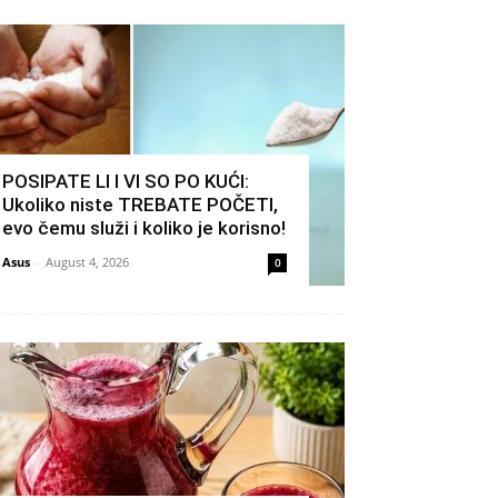
POSIPATE LI I VI SO PO KUĆI:
Ukoliko niste TREBATE POČETI,
evo čemu služi i koliko je korisno!
Asus
-
August 4, 2026
0