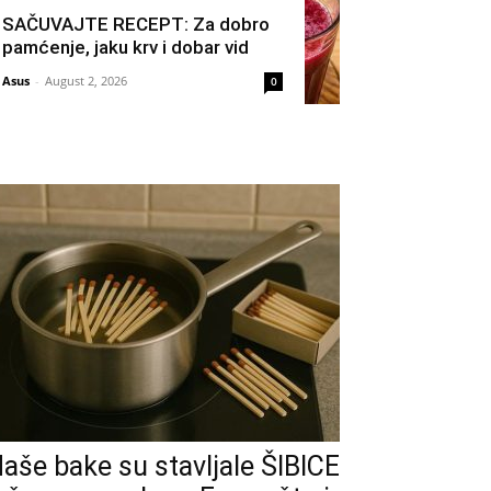
SAČUVAJTE RECEPT: Za dobro
pamćenje, jaku krv i dobar vid
Asus
-
August 2, 2026
0
aše bake su stavljale ŠIBICE