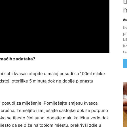
u
m
As
Kv
pr
bi
is
ra
omaćih zadataka?
ni suhi kvasac otopite u maloj posudi sa 100ml mlake
toji otprilike 5 minuta dok ne dobije pjenastu
j posudi za miješanje. Pomiješajte smjesu kvasca,
brašna. Temeljito izmiješajte sastojke dok se potpuno
 Ako se tijesto čini suho, dodajte malu količinu vode dok
ijesto da se diže na toplom mjestu, prekrivši zdjelu