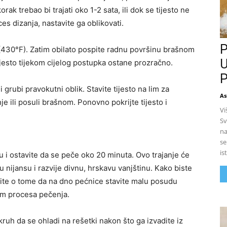
rak trebao bi trajati oko 1-2 sata, ili dok se tijesto ne
ces dizanja, nastavite ga oblikovati.
P
(430°F). Zatim obilato pospite radnu površinu brašnom
U
tijesto tijekom cijelog postupka ostane prozračno.
P
i grubi pravokutni oblik. Stavite tijesto na lim za
As
je ili posuli brašnom. Ponovno pokrijte tijesto i
Vi
Sv
na
se
is
u i ostavite da se peče oko 20 minuta. Ovo trajanje će
 nijansu i razvije divnu, hrskavu vanjštinu. Kako biste
lite o tome da na dno pećnice stavite malu posudu
om procesa pečenja.
kruh da se ohladi na rešetki nakon što ga izvadite iz