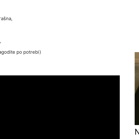
rašna,
,
agodite po potrebi)
N