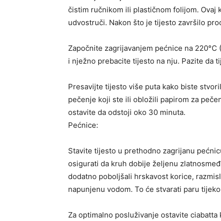
čistim ručnikom ili plastičnom folijom. Ovaj ko
udvostruči. Nakon što je tijesto završilo pro
Započnite zagrijavanjem pećnice na 220°C 
i nježno prebacite tijesto na nju. Pazite da 
Presavijte tijesto više puta kako biste stvoril
pečenje koji ste ili obložili papirom za pečen
ostavite da odstoji oko 30 minuta.
Pećnice:
Stavite tijesto u prethodno zagrijanu pećnic
osigurati da kruh dobije željenu zlatnosmeđu
dodatno poboljšali hrskavost korice, razmis
napunjenu vodom. To će stvarati paru tijek
Za optimalno posluživanje ostavite ciabatta 