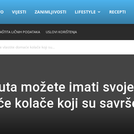
VO
VIJESTI
ZANIMLJIVOSTI
LIFESTYLE
RECEPTI
ZAŠTITA LIČNIH PODATAKA
USLOVI KORIŠTENJA
vlastite domaće kolače koji su...
ta možete imati svoje
će kolače koji su savrš