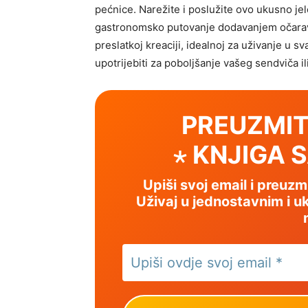
pećnice. Narežite i poslužite ovo ukusno jel
gastronomsko putovanje dodavanjem očarava
preslatkoj kreaciji, idealnoj za uživanje u 
upotrijebiti za poboljšanje vašeg sendviča ili
PREUZMIT
⋆ KNJIGA 
Upiši svoj email i preuz
Uživaj u jednostavnim i uk