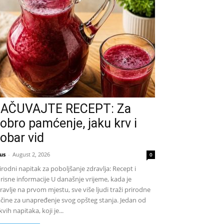
AČUVAJTE RECEPT: Za
obro pamćenje, jaku krv i
obar vid
us
-
August 2, 2026
0
irodni napitak za poboljšanje zdravlja: Recept i
risne informacije U današnje vrijeme, kada je
ravlje na prvom mjestu, sve više ljudi traži prirodne
čine za unapređenje svog opšteg stanja. Jedan od
kvih napitaka, koji je...