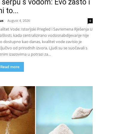
 šerpu s vodom: Evo zašto i
i to...
us
-
August 4, 2026
0
alitet Vode: Istorijski Pregled i Savremena Rješenja U
ošlosti, kada centralizirano vodosnabdijevanje nije
lo dostupno kao danas, kvalitet vode zavisio je
ključivo od prirodnih izvora. Ljudi su se suočavali s
znim izazovima u potrazi za...
Read more