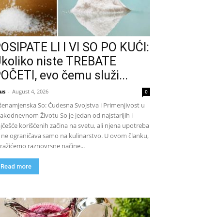
OSIPATE LI I VI SO PO KUĆI:
koliko niste TREBATE
OČETI, evo čemu služi...
us
-
August 4, 2026
0
šenamjenska So: Čudesna Svojstva i Primenjivost u
akodnevnom Životu So je jedan od najstarijih i
jčešće korišćenih začina na svetu, ali njena upotreba
 ne ograničava samo na kulinarstvo. U ovom članku,
tražićemo raznovrsne načine...
Read more