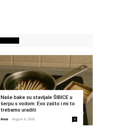
Izdvojeno
Naše bake su stavljale ŠIBICE u
šerpu s vodom: Evo zašto i mi to
trebamo uraditi
Asus
-
August 4, 2026
0