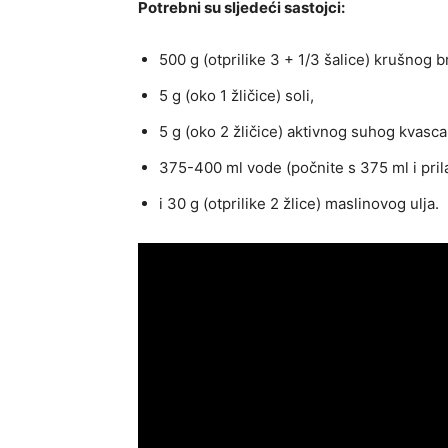
Potrebni su sljedeći sastojci:
500 g (otprilike 3 + 1/3 šalice) krušnog b
5 g (oko 1 žličice) soli,
5 g (oko 2 žličice) aktivnog suhog kvasca
375-400 ml vode (počnite s 375 ml i pril
i 30 g (otprilike 2 žlice) maslinovog ulja.