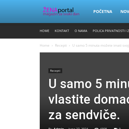
Zena
POČETNA
NO
HOME
KONTAKT
O NAMA
POLICA PRIVATNOSTI I 
Portal
Home
Recepti
U samo 5 minuta možete imati svoje 
Recepti
U samo 5 minu
vlastite doma
za sendviče.
By
Admin
-
June 27, 2024
4308
0