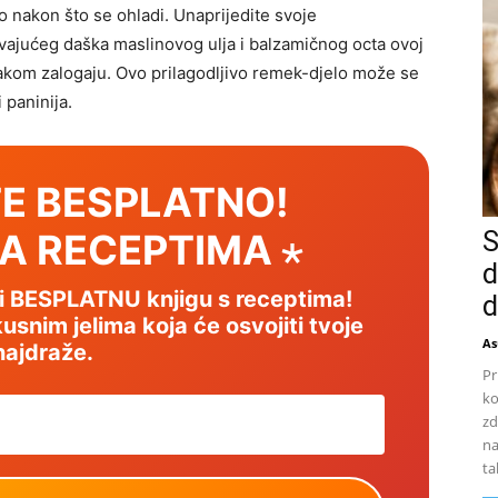
o nakon što se ohladi. Unaprijedite svoje
jućeg daška maslinovog ulja i balzamičnog octa ovoj
svakom zalogaju. Ovo prilagodljivo remek-djelo može se
 paninija.
E BESPLATNO!
SA RECEPTIMA ⋆
S
d
mi BESPLATNU knjigu s receptima!
d
usnim jelima koja će osvojiti tvoje
As
najdraže.
Pr
ko
zd
na
ta