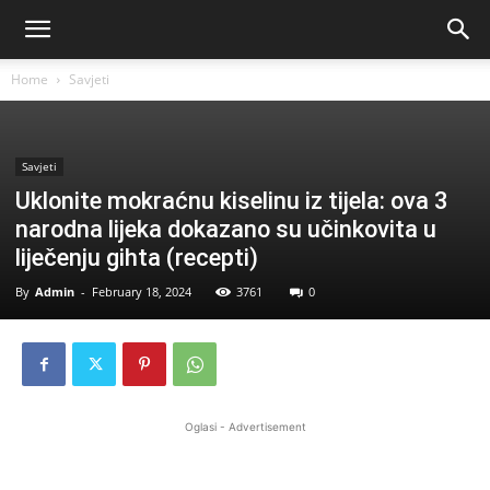
Home
Savjeti
Savjeti
Uklonite mokraćnu kiselinu iz tijela: ova 3
narodna lijeka dokazano su učinkovita u
liječenju gihta (recepti)
By
Admin
-
February 18, 2024
3761
0
Oglasi - Advertisement