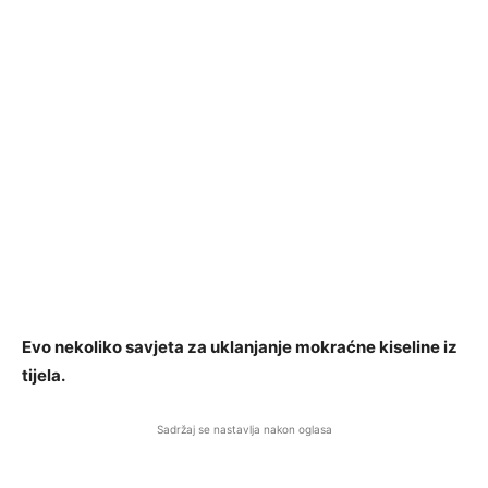
Evo nekoliko savjeta za uklanjanje mokraćne kiseline iz
tijela.
Sadržaj se nastavlja nakon oglasa