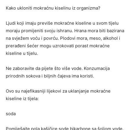
Kako ukloniti mokraćnu kiselinu iz organizma?
Ljudi koji imaju previše mokraćne kiseline u svom tijelu
moraju promijeniti svoju ishranu. Hrana mora biti bazirana
na svježem voću i povrću. Plodovi mora, meso, alkohol i
prerađeni šećer mogu uzrokovati porast mokraćne
kiseline u tijelu.
Ne zaboravite da pijete što više vode. Konzumacija
prirodnih sokova i biljnih čajeva ima koristi.
Ovo su najefikasniji lijekovi za uklanjanje mokraćne
kiseline iz tijela:
soda
Pomiješajte pola kašičice sode bikarbone sa šoljom vode.