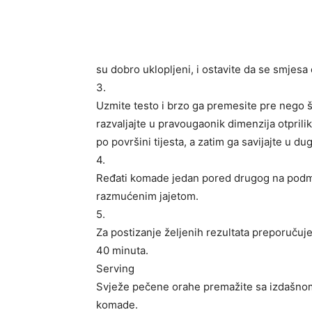
su dobro uklopljeni, i ostavite da se smjesa 
3.
Uzmite testo i brzo ga premesite pre nego š
razvaljajte u pravougaonik dimenzija otprili
po površini tijesta, a zatim ga savijajte u du
4.
Ređati komade jedan pored drugog na podm
razmućenim jajetom.
5.
Za postizanje željenih rezultata preporuču
40 minuta.
Serving
Svježe pečene orahe premažite sa izdašnom 
komade.