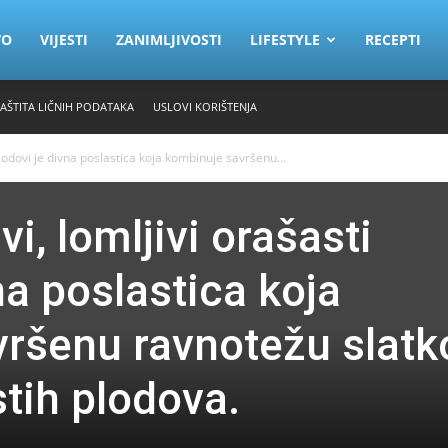
VO
VIJESTI
ZANIMLJIVOSTI
LIFESTYLE
RECEPTI
ZAŠTITA LIČNIH PODATAKA
USLOVI KORIŠTENJA
plodovi je divna poslastica koja kombinuje savršenu...
i, lomljivi orašasti
na poslastica koja
ršenu ravnotežu slatk
tih plodova.