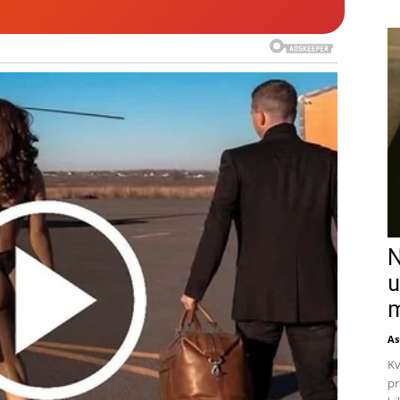
N
u
m
As
Kv
pr