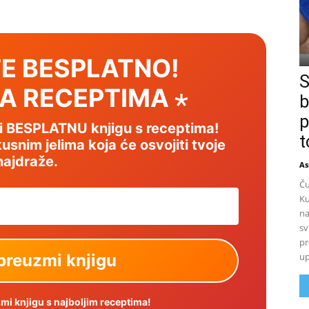
E BESPLATNO!
S
SA RECEPTIMA ⋆
b
p
mi BESPLATNU knjigu s receptima!
t
usnim jelima koja će osvojiti tvoje
najdraže.
As
Ču
Ku
na
sv
pr
up
i knjigu s najboljim receptima!