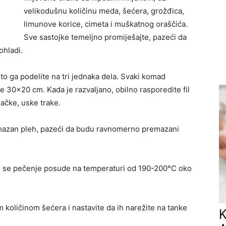
velikodušnu količinu meda, šećera, grožđica,
limunove korice, cimeta i muškatnog oraščića.
Sve sastojke temeljno promiješajte, pazeći da
ohladi.
to ga podelite na tri jednaka dela. Svaki komad
ke 30×20 cm. Kada je razvaljano, obilno rasporedite fil
gačke, uske trake.
azan pleh, pazeći da budu ravnomerno premazani
je se pečenje posude na temperaturi od 190-200°C oko
količinom šećera i nastavite da ih narežite na tanke
K