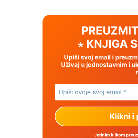
PREUZMIT
⋆ KNJIGA 
Upiši svoj email i preuz
Uživaj u jednostavnim i uk
Jednim klikom preuzm