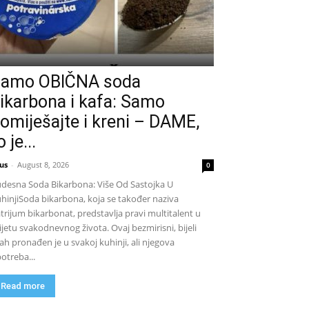
amo OBIČNA soda
ikarbona i kafa: Samo
omiješajte i kreni – DAME,
o je...
us
-
August 8, 2026
0
desna Soda Bikarbona: Više Od Sastojka U
hinjiSoda bikarbona, koja se također naziva
trijum bikarbonat, predstavlja pravi multitalent u
ijetu svakodnevnog života. Ovaj bezmirisni, bijeli
ah pronađen je u svakoj kuhinji, ali njegova
otreba...
Read more