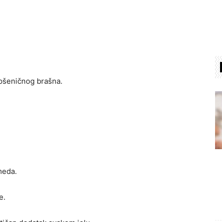
pšeničnog brašna.
meda.
e.