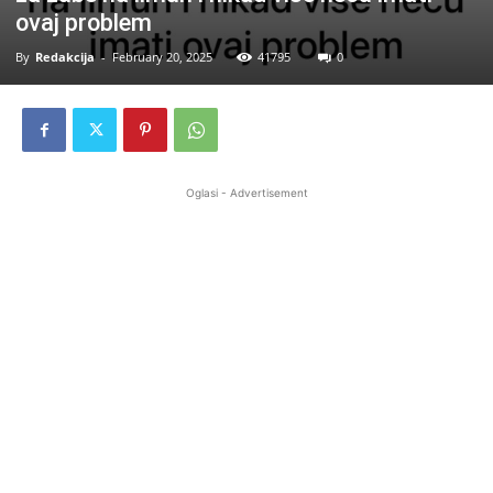
ovaj problem
By
Redakcija
-
February 20, 2025
41795
0
Oglasi - Advertisement