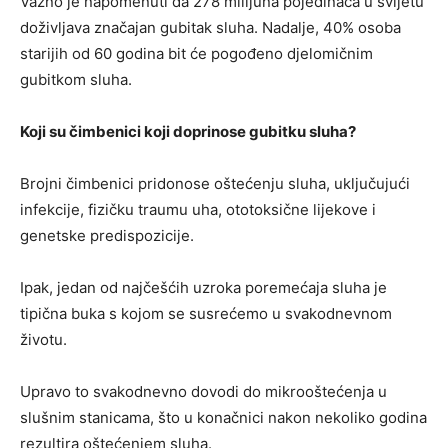
Važno je napomenuti da 278 milijuna pojedinaca u svijetu
doživljava značajan gubitak sluha. Nadalje, 40% osoba
starijih od 60 godina bit će pogođeno djelomičnim
gubitkom sluha.
Koji su čimbenici koji doprinose gubitku sluha?
Brojni čimbenici pridonose oštećenju sluha, uključujući
infekcije, fizičku traumu uha, ototoksične lijekove i
genetske predispozicije.
Ipak, jedan od najčešćih uzroka poremećaja sluha je
tipična buka s kojom se susrećemo u svakodnevnom
životu.
Upravo to svakodnevno dovodi do mikrooštećenja u
slušnim stanicama, što u konačnici nakon nekoliko godina
rezultira oštećenjem sluha.