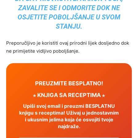
ZAVALITE SE I ODMORITE DOK NE
OSJETITE POBOLJŠANJE U SVOM
STANJU.
Preporučljivo je koristiti ovaj prirodni lijek dosljedno dok
ne primijetite vidljivo poboljšanje.
PREUZMITE BESPLATNO!
⋆ KNJIGA SA RECEPTIMA ⋆
Upiši svoj email i preuzmi BESPLATNU
knjigu s receptima! Uživaj u jednostavnim
i ukusnim jelima koja će osvojiti tvoje
najdraže.