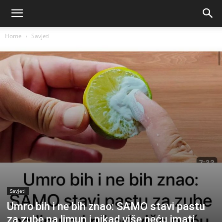
Home
Savjeti
Savjeti
Umro bih i ne bih znao: SAMO stavi pastu
za zube na limun i nikad više neću imati